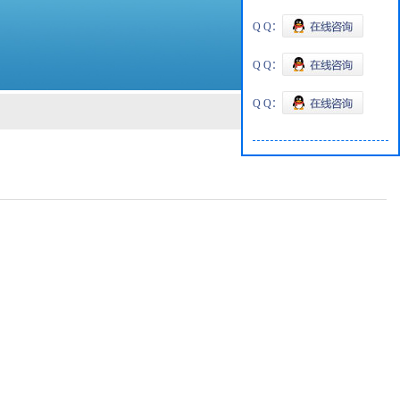
Q Q：
Q Q：
Q Q：