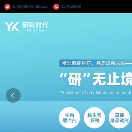
15780669880@163.com
15780669880