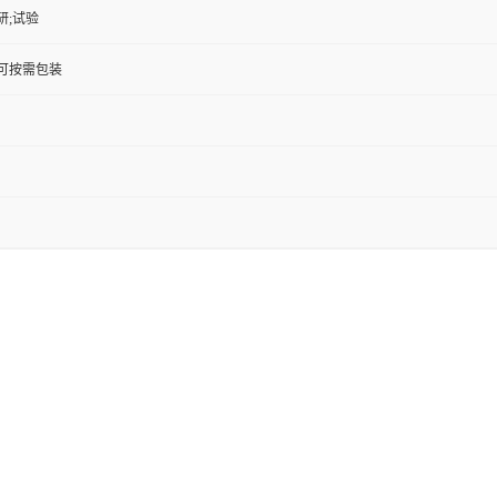
研;试验
KG;可按需包装