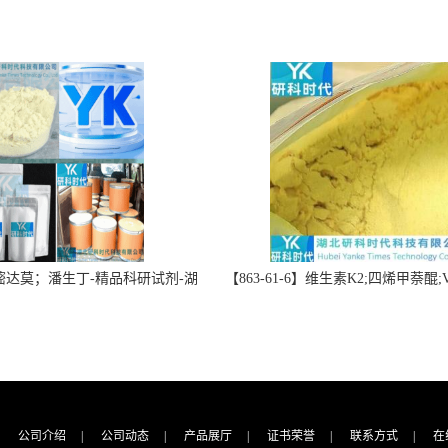
】双嘧达莫；潘生丁-精品科研试剂-湖
【863-61-6】维生素K2;四烯甲萘醌;VK
-“研”无止境;“科”学创新！支持
高纯度≥98%湖北研科时代科技-优
定制；检测图谱；MSDS等技术
商-支持出口-支持三方验证 -业务咨
支持！
公司介绍
|
公司动态
|
产品展厅
|
证书荣誉
|
联系方式
|
在