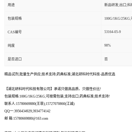
用途
新品研发;出口;科
包装规格
100G/1KG/25
53164-05-9
CAS编号
98%
纯度
是否进口
否
精品试剂;批量生产供应;技术支持;药典标准;湖北研科时代科技-品质优选
【湖北研科时代科技有限公司】承诺只做高品质、只做性价比!
包装规格:100G/1KG/25KG;可按需包装;支持出口;药典标准;技术支持!
联系人:15780669880(王菲);15727070860(江诚)
QQ一:3956434929;3934774142
邮 箱:15780669880@163.com