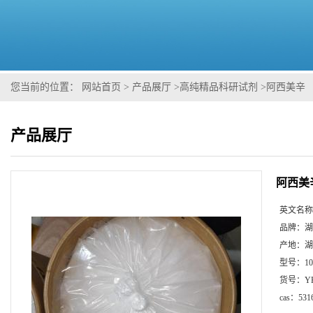
您当前的位置：
网站首页
>
产品展厅
>
高纯精品科研试剂
>
阿西美辛
产品展厅
阿西美
英文名称
品牌：
湖
产地：
湖
型号：
1
货号：
Y
cas：
531