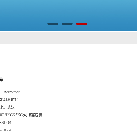
辛
：
Acemetacin
北研科时代
北、武汉
00G/1KG/25KG;可按需包装
KSD-01
64-05-9