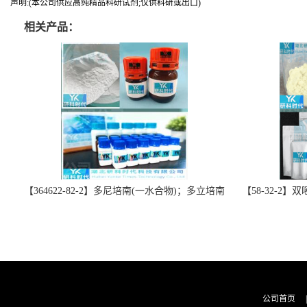
声明:(本公司供应高纯精品科研试剂;仅供科研或出口)
相关产品：
【364622-82-2】多尼培南(一水合物)；多立培南
【58-32-2
一水合物-精品科研试剂-湖北研科时代科技-“研”
北研科时代科技
无止境;“科”学创新！支持三方验证；支持定
三方验证；支持
制；检测图谱；MSDS等技术支持！
公司首页
|