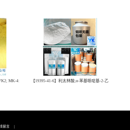
2; MK-4:
【19395-41-6】利太林酸;α-苯基哌啶基-2-乙
势批量供应
酸；含量≥99.0%；湖北研科时代科技-“研”无止
询联系-王菲
境;“科”学创新！支持三方验证；支持定制；检
测图谱；MSDS等技术支持！
线留言
|