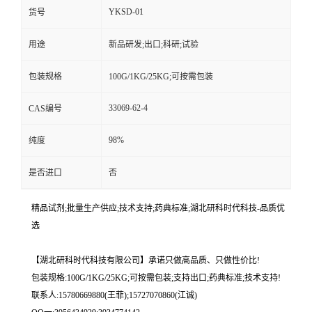
YKSD-01
货号
用途
新品研发;出口;科研;试验
包装规格
100G/1KG/25KG;可按需包装
33069-62-4
CAS编号
98%
纯度
是否进口
否
精品试剂;批量生产供应;技术支持;药典标准;湖北研科时代科技-品质优
选
【湖北研科时代科技有限公司】承诺只做高品质、只做性价比!
包装规格:100G/1KG/25KG;可按需包装;支持出口;药典标准;技术支持!
联系人:15780669880(王菲);15727070860(江诚)