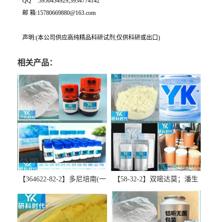
QQ一:3956434929;3934774142
邮 箱:15780669880@163.com
声明:(本公司供应高纯精品科研试剂;仅供科研或出口)
相关产品：
【364622-82-2】多尼培南(一
【58-32-2】双嘧达莫；潘生
水合物)；多立培南一水合物-
丁-精品科研试剂-湖北研科时
精品科研试剂-湖北研科时代
代科技-“研”无止境;“科”学创
科技-“研”无止境;“科”学创
新！支持三方验证；支持定