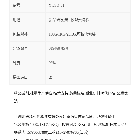
YKSD-01
货号
用途
新品研发;出口;科研;试验
包装规格
100G/1KG/25KG;可按需包装
319460-85-0
CAS编号
98%
纯度
是否进口
否
精品试剂;批量生产供应;技术支持;药典标准;湖北研科时代科技-品质优
选
【湖北研科时代科技有限公司】承诺只做高品质、只做性价比!
包装规格:100G/1KG/25KG;可按需包装;支持出口;药典标准;技术支持!
联系人:15780669880(王菲);15727070860(江诚)