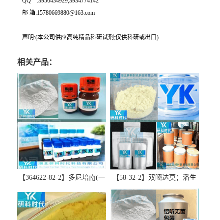
QQ一:3956434929;3934774142
邮 箱:15780669880@163.com
声明:(本公司供应高纯精品科研试剂;仅供科研或出口)
相关产品：
【364622-82-2】多尼培南(一
【58-32-2】双嘧达莫；潘生
水合物)；多立培南一水合物-
丁-精品科研试剂-湖北研科时
精品科研试剂-湖北研科时代
代科技-“研”无止境;“科”学创
科技-“研”无止境;“科”学创
新！支持三方验证；支持定