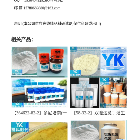
QQ一:3956434929;3934774142
邮 箱:15780669880@163.com
声明:(本公司供应高纯精品科研试剂;仅供科研或出口)
相关产品：
【364622-82-2】多尼培南(一
【58-32-2】双嘧达莫；潘生
水合物)；多立培南一水合物-
丁-精品科研试剂-湖北研科时
精品科研试剂-湖北研科时代
代科技-“研”无止境;“科”学创
科技-“研”无止境;“科”学创
新！支持三方验证；支持定