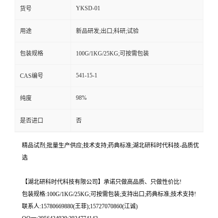
YKSD-01
货号
用途
新品研发;出口;科研;试验
包装规格
100G/1KG/25KG;可按需包装
541-15-1
CAS编号
98%
纯度
是否进口
否
精品试剂;批量生产供应;技术支持;药典标准;湖北研科时代科技-品质优
选
【湖北研科时代科技有限公司】承诺只做高品质、只做性价比!
包装规格:100G/1KG/25KG;可按需包装;支持出口;药典标准;技术支持!
联系人:15780669880(王菲);15727070860(江诚)