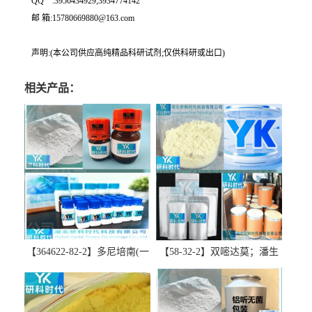
QQ一:3956434929;3934774142
邮 箱:15780669880@163.com
声明:(本公司供应高纯精品科研试剂;仅供科研或出口)
相关产品：
【364622-82-2】多尼培南(一
【58-32-2】双嘧达莫；潘生
水合物)；多立培南一水合物-
丁-精品科研试剂-湖北研科时
精品科研试剂-湖北研科时代
代科技-“研”无止境;“科”学创
科技-“研”无止境;“科”学创
新！支持三方验证；支持定