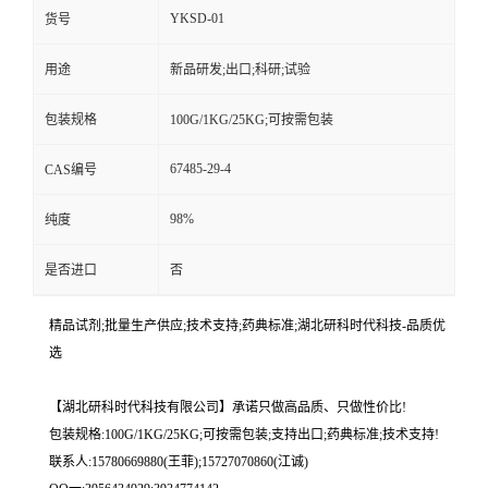
YKSD-01
货号
用途
新品研发;出口;科研;试验
包装规格
100G/1KG/25KG;可按需包装
67485-29-4
CAS编号
98%
纯度
是否进口
否
精品试剂;批量生产供应;技术支持;药典标准;湖北研科时代科技-品质优
选
【湖北研科时代科技有限公司】承诺只做高品质、只做性价比!
包装规格:100G/1KG/25KG;可按需包装;支持出口;药典标准;技术支持!
联系人:15780669880(王菲);15727070860(江诚)