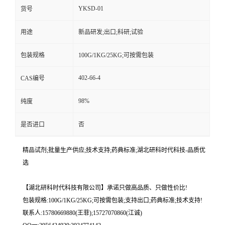
YKSD-01
货号
用途
新品研发;出口;科研;试验
包装规格
100G/1KG/25KG;可按需包装
402-66-4
CAS编号
98%
纯度
是否进口
否
精品试剂;批量生产供应;技术支持;药典标准;湖北研科时代科技-品质优
选
【湖北研科时代科技有限公司】承诺只做高品质、只做性价比!
包装规格:100G/1KG/25KG;可按需包装;支持出口;药典标准;技术支持!
联系人:15780669880(王菲);15727070860(江诚)