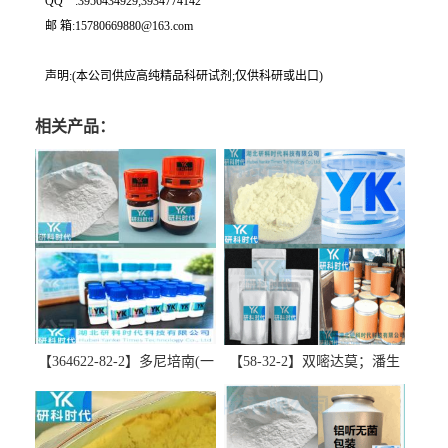
QQ一:3956434929;3934774142
邮 箱:15780669880@163.com
声明:(本公司供应高纯精品科研试剂;仅供科研或出口)
相关产品：
【364622-82-2】多尼培南(一
【58-32-2】双嘧达莫；潘生
水合物)；多立培南一水合物-
丁-精品科研试剂-湖北研科时
精品科研试剂-湖北研科时代
代科技-“研”无止境;“科”学创
科技-“研”无止境;“科”学创
新！支持三方验证；支持定