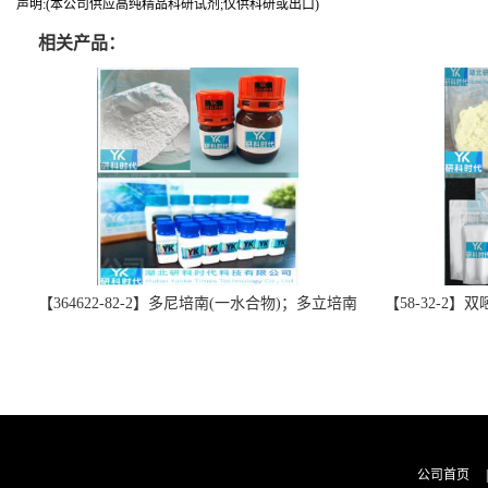
声明:(本公司供应高纯精品科研试剂;仅供科研或出口)
相关产品：
【364622-82-2】多尼培南(一水合物)；多立培南
【58-32-2
一水合物-精品科研试剂-湖北研科时代科技-“研”
北研科时代科技
无止境;“科”学创新！支持三方验证；支持定
三方验证；支持
制；检测图谱；MSDS等技术支持！
公司首页
|