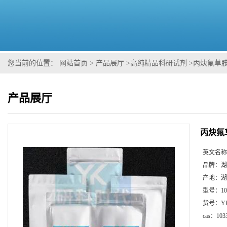
您当前的位置：
网站首页
>
产品展厅
>
高纯精品科研试剂
>
丙炔氟草
产品展厅
丙炔氟
英文名称
品牌：
湖
产地：
湖
型号：
1
货号：
Y
cas：
103