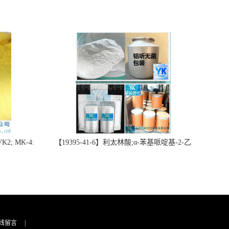
2; MK-4:
【19395-41-6】利太林酸;α-苯基哌啶基-2-乙
势批量供应
酸；含量≥99.0%；湖北研科时代科技-“研”无止
询联系-王菲
境;“科”学创新！支持三方验证；支持定制；检
测图谱；MSDS等技术支持！
线留言
|