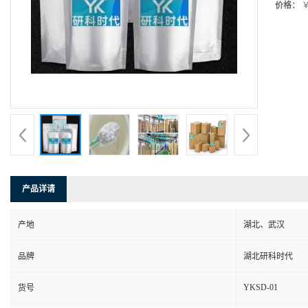
价格：
￥
产品详请
产地
湖北、武汉
品牌
湖北研科时代
YKSD-01
货号