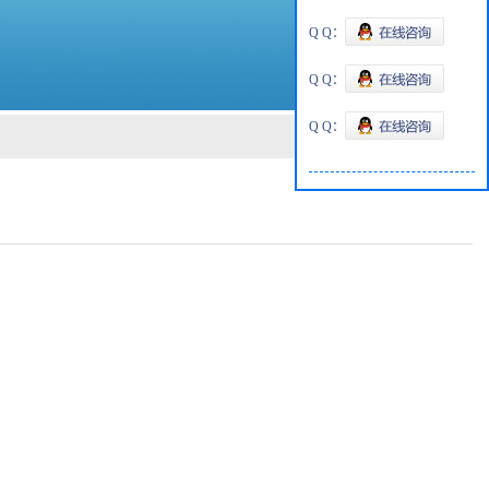
Q Q：
Q Q：
Q Q：