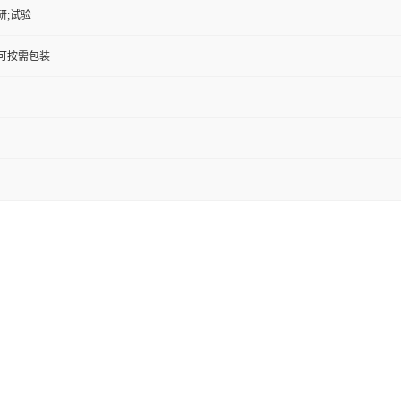
研;试验
KG;可按需包装