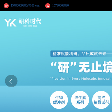
15780669880@163.com
15780669880