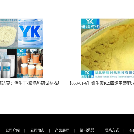
】双嘧达莫；潘生丁-精品科研试剂-湖
【863-61-6】维生素K2;四烯甲萘醌;VK
-“研”无止境;“科”学创新！支持
高纯度≥98%湖北研科时代科技-优
定制；检测图谱；MSDS等技术
商-支持出口-支持三方验证 -业务咨
支持！
公司介绍
|
公司动态
|
产品展厅
|
证书荣誉
|
联系方式
|
在