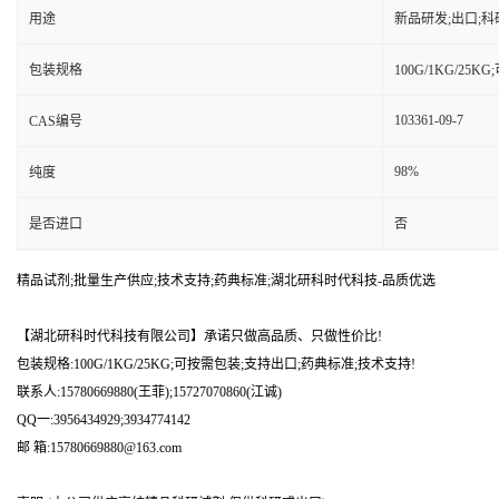
用途
新品研发;出口;科
包装规格
100G/1KG/25
103361-09-7
CAS编号
98%
纯度
是否进口
否
精品试剂;批量生产供应;技术支持;药典标准;湖北研科时代科技-品质优选
【湖北研科时代科技有限公司】承诺只做高品质、只做性价比!
包装规格:100G/1KG/25KG;可按需包装;支持出口;药典标准;技术支持!
联系人:15780669880(王菲);15727070860(江诚)
QQ一:3956434929;3934774142
邮 箱:15780669880@163.com