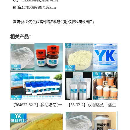
QQ一:3956434929;3934774142
邮 箱:15780669880@163.com
声明:(本公司供应高纯精品科研试剂;仅供科研或出口)
相关产品：
【364622-82-2】多尼培南(一
【58-32-2】双嘧达莫；潘生
水合物)；多立培南一水合物-
丁-精品科研试剂-湖北研科时
精品科研试剂-湖北研科时代
代科技-“研”无止境;“科”学创
科技-“研”无止境;“科”学创
新！支持三方验证；支持定