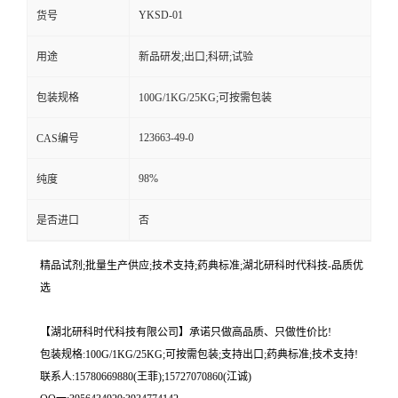
YKSD-01
货号
用途
新品研发;出口;科研;试验
包装规格
100G/1KG/25KG;可按需包装
123663-49-0
CAS编号
98%
纯度
是否进口
否
精品试剂;批量生产供应;技术支持;药典标准;湖北研科时代科技-品质优
选
【湖北研科时代科技有限公司】承诺只做高品质、只做性价比!
包装规格:100G/1KG/25KG;可按需包装;支持出口;药典标准;技术支持!
联系人:15780669880(王菲);15727070860(江诚)