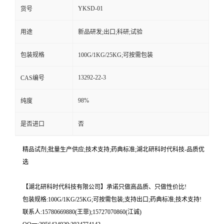
YKSD-01
货号
用途
新品研发;出口;科研;试验
包装规格
100G/1KG/25KG;可按需包装
13292-22-3
CAS编号
98%
纯度
是否进口
否
精品试剂;批量生产供应;技术支持;药典标准;湖北研科时代科技-品质优
选
【湖北研科时代科技有限公司】承诺只做高品质、只做性价比!
包装规格:100G/1KG/25KG;可按需包装;支持出口;药典标准;技术支持!
联系人:15780669880(王菲);15727070860(江诚)