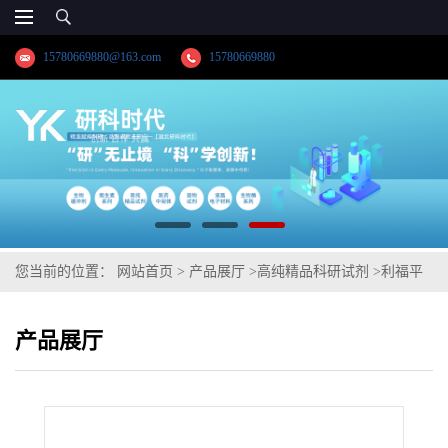
15780669880@163.com
15780669880
您当前的位置：
网站首页
>
产品展厅
>
高纯精品科研试剂
>
利福平
中间体;3-甲酰基利福霉素SV
产品展厅