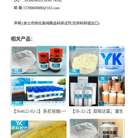
QQ一:3956434929;3934774142
邮 箱:15780669880@163.com
声明:(本公司供应高纯精品科研试剂;仅供科研或出口)
相关产品：
【364622-82-2】多尼培南(一
【58-32-2】双嘧达莫；潘生
水合物)；多立培南一水合物-
丁-精品科研试剂-湖北研科时
精品科研试剂-湖北研科时代
代科技-“研”无止境;“科”学创
科技-“研”无止境;“科”学创
新！支持三方验证；支持定