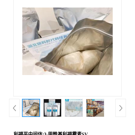
利福平中间体;3-甲酰基利福霉素SV