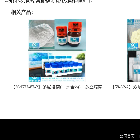
声明:(本公司供应高纯精品科研试剂;仅供科研或出口)
相关产品：
【364622-82-2】多尼培南(一水合物)；多立培南
【58-32-2
一水合物-精品科研试剂-湖北研科时代科技-“研”
北研科时代科技
无止境;“科”学创新！支持三方验证；支持定
三方验证；支持
制；检测图谱；MSDS等技术支持！
公司首页
|