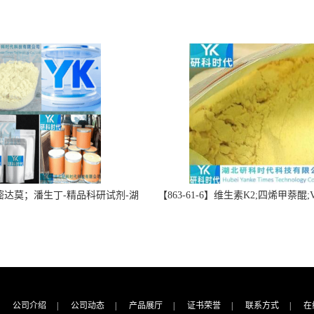
】双嘧达莫；潘生丁-精品科研试剂-湖
【863-61-6】维生素K2;四烯甲萘醌;VK
-“研”无止境;“科”学创新！支持
高纯度≥98%湖北研科时代科技-优
定制；检测图谱；MSDS等技术
商-支持出口-支持三方验证 -业务咨
支持！
公司介绍
|
公司动态
|
产品展厅
|
证书荣誉
|
联系方式
|
在