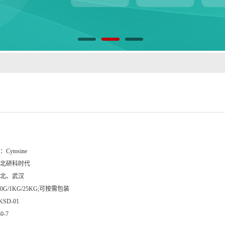
：
Cytosine
北研科时代
北、武汉
00G/1KG/25KG;可按需包装
KSD-01
30-7