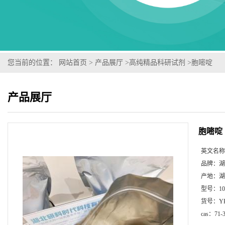
您当前的位置：
网站首页
>
产品展厅
>
高纯精品科研试剂
>
胞嘧啶
产品展厅
胞嘧啶
英文名称
品牌：
湖
产地：
湖
型号：
1
货号：
Y
cas：
71-