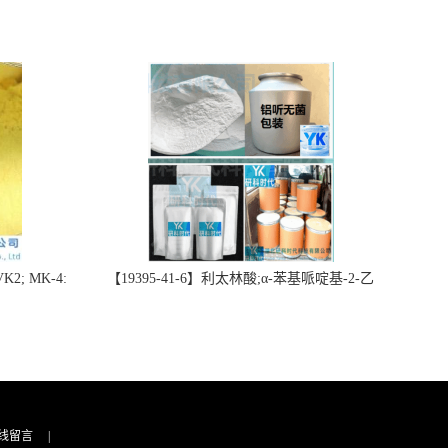
2; MK-4:
【19395-41-6】利太林酸;α-苯基哌啶基-2-乙
势批量供应
酸；含量≥99.0%；湖北研科时代科技-“研”无止
询联系-王菲
境;“科”学创新！支持三方验证；支持定制；检
测图谱；MSDS等技术支持！
线留言
|