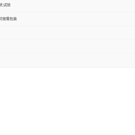
研;试验
KG;可按需包装