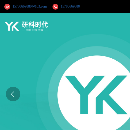
15780669880@163.com
15780669880