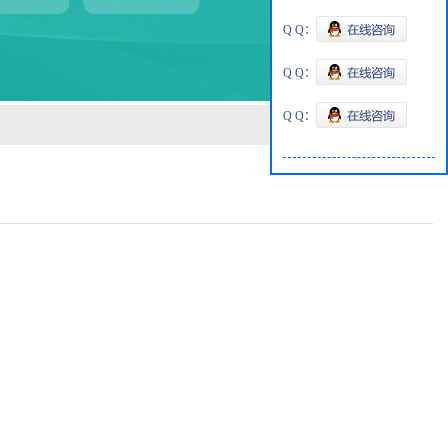
Q Q：
Q Q：
Q Q：