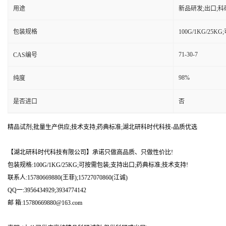
用途
新品研发;出口;科
包装规格
100G/1KG/25
71-30-7
CAS编号
98%
纯度
是否进口
否
精品试剂;批量生产供应;技术支持;药典标准;湖北研科时代科技-品质优选
【湖北研科时代科技有限公司】承诺只做高品质、只做性价比!
包装规格:100G/1KG/25KG;可按需包装;支持出口;药典标准;技术支持!
联系人:15780669880(王菲);15727070860(江诚)
QQ一:3956434929;3934774142
邮 箱:15780669880@163.com