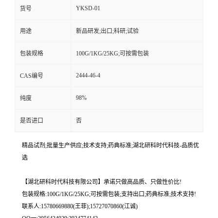
YKSD-01
货号
用途
新品研发;出口;科研;试验
包装规格
100G/1KG/25KG;可按需包装
2444-46-4
CAS编号
98%
纯度
是否进口
否
精品试剂;批量生产供应;技术支持;药典标准;湖北研科时代科技-品质优
选
【湖北研科时代科技有限公司】承诺只做高品质、只做性价比!
包装规格:100G/1KG/25KG;可按需包装;支持出口;药典标准;技术支持!
联系人:15780669880(王菲);15727070860(江诚)