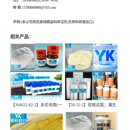
QQ一:3956434929;3934774142
邮 箱:15780669880@163.com
声明:(本公司供应高纯精品科研试剂;仅供科研或出口)
相关产品：
【364622-82-2】多尼培南(一
【58-32-2】双嘧达莫；潘生
水合物)；多立培南一水合物-
丁-精品科研试剂-湖北研科时
精品科研试剂-湖北研科时代
代科技-“研”无止境;“科”学创
科技-“研”无止境;“科”学创
新！支持三方验证；支持定