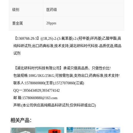
级别
医药级
20ppm
重金属
【1369768-29-5】((1R,2S)-2-(3-氟苯基)-2-(羟甲基)环丙基)乙酸甲酯;高
纯科研试剂;出口药典标准;技术支持;湖北研科时代科技-品质优选;精品
试剂
【湖北研科时代科技有限公司】承诺只做高品质、只做性价比!
包装规格:100G/1KG/25KG;可按需包装;支持出口;药典标准;技术支持!
联系人:15780669880(王菲);15727070860(江诚)
QQ一:3956434929;3934774142
邮 箱:15780669880@163.com
声明:(本公司供应高纯精品科研试剂;仅供科研或出口)
相关产品：