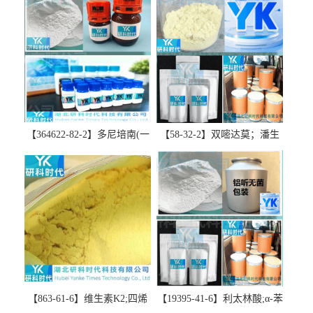
【364622-82-2】多尼培南(一
【58-32-2】双嘧达莫；潘生
水合物)；多立培南一水合物-
丁-精品科研试剂-湖北研科时
精品科研试剂-湖北研科时代
代科技-“研”无止境;“科”学创
科技-“研”无止境;“科”学创
新！支持三方验证；支持定
新！支持三方验证；支持定
制；检测图谱；MSDS等技术
制；检测图谱；MSDS等技术
支持！
支持！
【863-61-6】维生素K2;四烯
【19395-41-6】利太林酸;α-苯