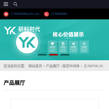
15780669880@163.com
15780669880
您当前的位置：
网站首页
>
产品展厅
>
医药中间体
>
【1369768-29-
5】((1R,2S)-2-(3-氟苯基)-2-(羟甲基)环丙基)乙酸甲酯;高纯科研试剂;
产品展厅
出口药典标准;技术支持;湖北研科时代科技-品质优选;精品试剂