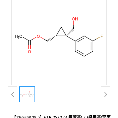
【1369768-29-5】((1R,2S)-2-(3-氟苯基)-2-(羟甲基)环丙