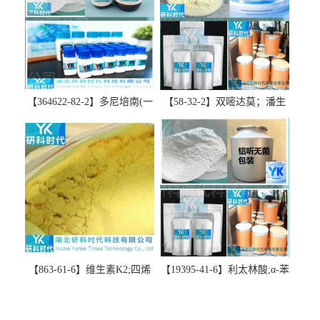
【364622-82-2】多尼培南(一
【58-32-2】双嘧达莫；潘生
水合物)；多立培南一水合物-
丁-精品科研试剂-湖北研科时
精品科研试剂-湖北研科时代
代科技-“研”无止境;“科”学创
科技-“研”无止境;“科”学创
新！支持三方验证；支持定
新！支持三方验证；支持定
制；检测图谱；MSDS等技术
制；检测图谱；MSDS等技术
支持！
支持！
【863-61-6】维生素K2;四烯
【19395-41-6】利太林酸;α-苯
甲萘醌;VK2; MK-4:高纯度
基哌啶基-2-乙酸；含量
≥98%湖北研科时代科技-优势
≥99.0%；湖北研科时代科技-