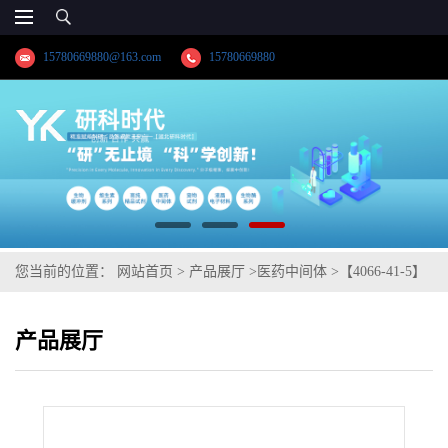
15780669880@163.com
15780669880
您当前的位置：
网站首页
>
产品展厅
>
医药中间体
>
【4066-41-5】
5-乙酰基噻吩-2-羧酸;高纯科研试剂;出口药典标准;技术支持;湖北研
产品展厅
科时代科技-品质优选;精品试剂