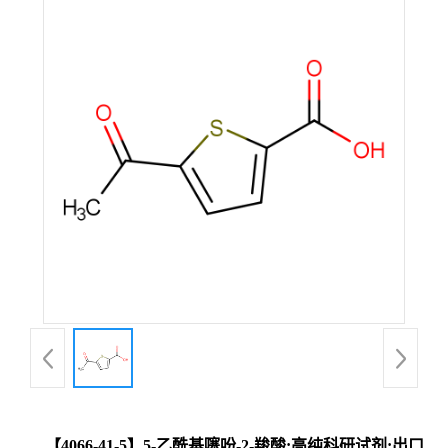
【4066-41-5】5-乙酰基噻吩-2-羧酸;高纯科研试剂;出口