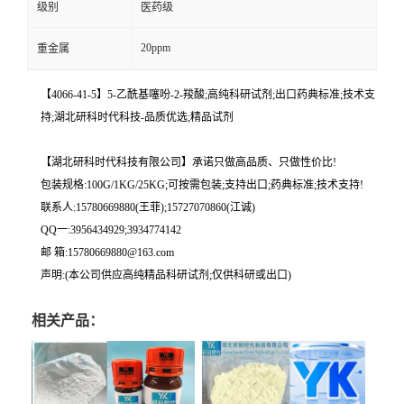
级别
医药级
20ppm
重金属
【4066-41-5】5-乙酰基噻吩-2-羧酸;高纯科研试剂;出口药典标准;技术支
持;湖北研科时代科技-品质优选;精品试剂
【湖北研科时代科技有限公司】承诺只做高品质、只做性价比!
包装规格:100G/1KG/25KG;可按需包装;支持出口;药典标准;技术支持!
联系人:15780669880(王菲);15727070860(江诚)
QQ一:3956434929;3934774142
邮 箱:15780669880@163.com
声明:(本公司供应高纯精品科研试剂;仅供科研或出口)
相关产品：