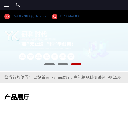
15780669880@163.com
15780669880
您当前的位置：
网站首页
>
产品展厅
>
高纯精品科研试剂
>
奥泽沙
星;2,4-二氣-3-甲基苯甲酸
产品展厅