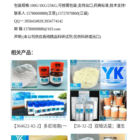
包装规格:100G/1KG/25KG;可按需包装;支持出口;药典标准;技术支持!
联系人:15780669880(王菲);15727070860(江诚)
QQ一:3956434929;3934774142
邮 箱:15780669880@163.com
声明:(本公司供应高纯精品科研试剂;仅供科研或出口)
相关产品：
【364622-82-2】多尼培南(一
【58-32-2】双嘧达莫；潘生
水合物)；多立培南一水合物-
丁-精品科研试剂-湖北研科时