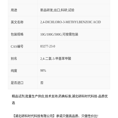
用途
新品研发;出口;科研;试验
2,4-DICHLORO-3-METHYLBENZOIC ACID
英文名称
包装规格
10G/100G/500G;可按需包装
83277-23-0
CAS编号
别名
2,4-二氯-3-甲基苯甲酸
98%
纯度
是否进口
否
精品试剂;批量生产供应;技术支持;药典标准;湖北研科时代科技-品质优
选
【湖北研科时代科技有限公司】承诺只做高品质、只做性价比!