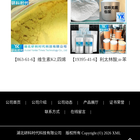
精品科研试剂-湖北研科时代
代科技-“研”无止境;“科”学创
科技-“研”无止境;“科”学创
新！支持三方验证；支持定
新！支持三方验证；支持定
制；检测图谱；MSDS等技术
制；检测图谱；MSDS等技术
支持！
支持！
【863-61-6】维生素K2;四烯
【19395-41-6】利太林酸;α-苯
甲萘醌;VK2; MK-4:高纯度
基哌啶基-2-乙酸；含量
≥98%湖北研科时代科技-优势
≥99.0%；湖北研科时代科技-
批量供应商-支持出口-支持三
“研”无止境;“科”学创新！支
方验证 -业务咨询联系-王菲
持三方验证；支持定制；检
测图谱；MSDS等技术支持！
公司首页
|
公司介绍
|
公司动态
|
产品展厅
|
证书荣誉
|
联系方式
|
在线留言
|
湖北研科时代科技有限公司
版权所有 Copyright (©) 2026
XML