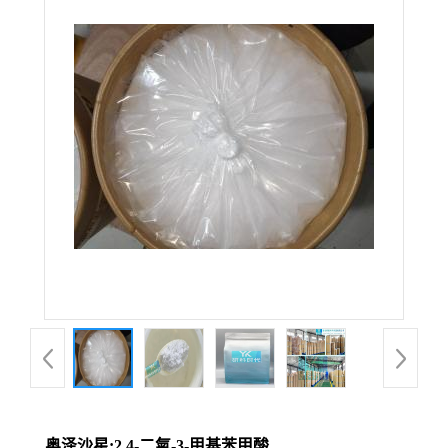
奥泽沙星;2,4-二氣-3-甲基苯甲酸