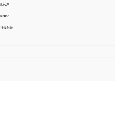
研;试验
hloride
G;可按需包装