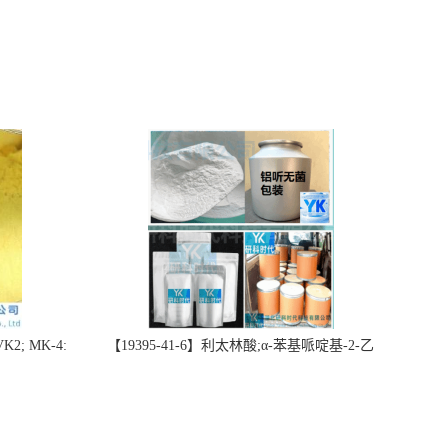
2; MK-4:
【19395-41-6】利太林酸;α-苯基哌啶基-2-乙
势批量供应
酸；含量≥99.0%；湖北研科时代科技-“研”无止
询联系-王菲
境;“科”学创新！支持三方验证；支持定制；检
测图谱；MSDS等技术支持！