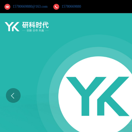
15780669880@163.com
15780669880