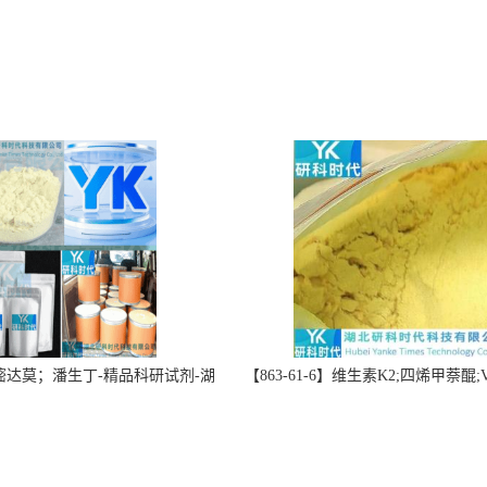
】双嘧达莫；潘生丁-精品科研试剂-湖
【863-61-6】维生素K2;四烯甲萘醌;VK
-“研”无止境;“科”学创新！支持
高纯度≥98%湖北研科时代科技-优
定制；检测图谱；MSDS等技术
商-支持出口-支持三方验证 -业务咨
支持！