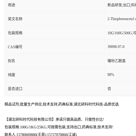
用途
新品研发;出口;科
2-Thiopheneacetyl c
英文名称
包装规格
10G/100G/500
39098-97-0
CAS编号
别名
噻吩乙酰氯
98%
纯度
是否进口
否
精品试剂;批量生产供应;技术支持;药典标准;湖北研科时代科技-品质优选
【湖北研科时代科技有限公司】承诺只做高品质、只做性价比!
包装规格:100G/1KG/25KG;可按需包装;支持出口;药典标准;技术支持!
联系人:15780669880(王菲);15727070860(江诚)