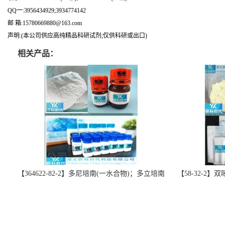
QQ一:3956434929;3934774142
邮 箱:15780669880@163.com
声明:(本公司供应高纯精品科研试剂;仅供科研或出口)
相关产品：
【364622-82-2】多尼培南(一水合物)；多立培南
【58-32-2
一水合物-精品科研试剂-湖北研科时代科技-“研”
北研科时代科技
无止境;“科”学创新！支持三方验证；支持定
三方验证；支持
制；检测图谱；MSDS等技术支持！