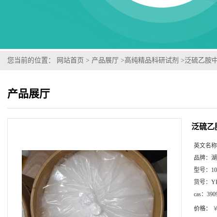
您当前的位置：
网站首页
>
产品展厅
>
高纯精品科研试剂
>
泛硫乙胺中间
产品展厅
泛硫乙胺
英文名称
品牌：
湖
型号：
1
货号：
Y
cas：
390
价格：
￥