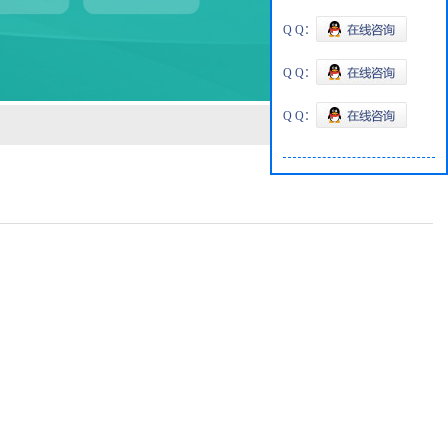
Q Q：
Q Q：
Q Q：