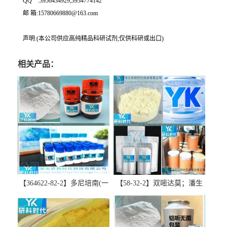
QQ一:3956434929;3934774142
邮 箱:15780669880@163.com
声明:(本公司供应高纯精品科研试剂;仅供科研或出口)
相关产品：
【364622-82-2】多尼培南(一
【58-32-2】双嘧达莫；潘生
水合物)；多立培南一水合物-
丁-精品科研试剂-湖北研科时
精品科研试剂-湖北研科时代
代科技-“研”无止境;“科”学创
科技-“研”无止境;“科”学创
新！支持三方验证；支持定