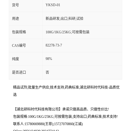
YKSD-01
货号
用途
新品研发;出口;科研;试验
包装规格
100G/1KG/25KG;可按需包装
82278-73-7
CAS编号
98%
纯度
是否进口
否
精品试剂;批量生产供应;技术支持;药典标准;湖北研科时代科技-品质优
选
【湖北研科时代科技有限公司】承诺只做高品质、只做性价比!
包装规格:100G/1KG/25KG;可按需包装;支持出口;药典标准;技术支持!
联系人:15780669880(王菲);15727070860(江诚)