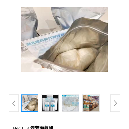
Boc-L-3-溴苯丙氨酸