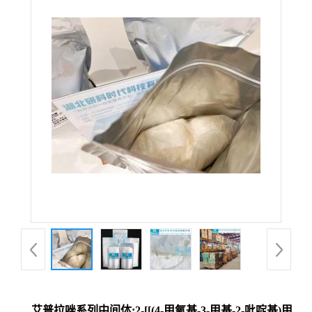
艾普拉唑系列中间体;2-[[(4-甲氧基-3-甲基-2-吡啶基)甲