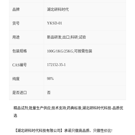
品牌
湖北研科时代
YKSD-01
货号
用途
新品研发;出口;科研;试验
包装规格
100G/1KG/25KG;可按需包装
172152-35-1
CAS编号
98%
纯度
是否进口
否
精品试剂;批量生产供应;技术支持;药典标准;湖北研科时代科技-品质优
选
【湖北研科时代科技有限公司】承诺只做高品质、只做性价比!