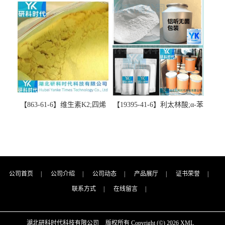
精品科研试剂-湖北研科时代
代科技-“研”无止境;“科”学创
科技-“研”无止境;“科”学创
新！支持三方验证；支持定
新！支持三方验证；支持定
制；检测图谱；MSDS等技术
制；检测图谱；MSDS等技术
支持！
支持！
【863-61-6】维生素K2;四烯
【19395-41-6】利太林酸;α-苯
甲萘醌;VK2; MK-4:高纯度
基哌啶基-2-乙酸；含量
≥98%湖北研科时代科技-优势
≥99.0%；湖北研科时代科技-
批量供应商-支持出口-支持三
“研”无止境;“科”学创新！支
方验证 -业务咨询联系-王菲
持三方验证；支持定制；检
测图谱；MSDS等技术支持！
公司首页
|
公司介绍
|
公司动态
|
产品展厅
|
证书荣誉
|
联系方式
|
在线留言
|
湖北研科时代科技有限公司
版权所有 Copyright (©) 2026
XML