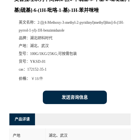
基]硫基]-6-(1H-吡咯-1-基)-1H-苯并咪唑
英文名称：
2-[[(4-Methoxy-3-methyl-2-pyridinyl)methyl]thio]-6-(1H-
pyrrol-1-yl)-1H-benzimidazole
品牌：
湖北研科时代
产地：
湖北、武汉
型号：
100G/1KG/25KG;可按需包装
货号：
YKSD-01
cas：
172152-35-1
价格：
￥18/件
发送咨询信息
产品详请
产地
湖北、武汉