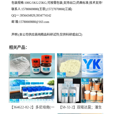
包装规格:100G/1KG/25KG;可按需包装;支持出口;药典标准;技术支持!
联系人:15780669880(王菲);15727070860(江诚)
QQ一:3956434929;3934774142
邮 箱:15780669880@163.com
声明:(本公司供应高纯精品科研试剂;仅供科研或出口)
相关产品：
【364622-82-2】多尼培南(一
【58-32-2】双嘧达莫；潘生
水合物)；多立培南一水合物-
丁-精品科研试剂-湖北研科时