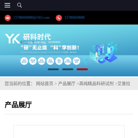
15780669880@163.com
15780669880
您当前的位置：
网站首页
>
产品展厅
>
高纯精品科研试剂
>
艾普拉
唑系列中间体;2-[[(4-甲氧基-3-甲基-2-吡啶基)甲基]硫基]-6-(1H-吡
产品展厅
咯-1-基)-1H-苯并咪唑