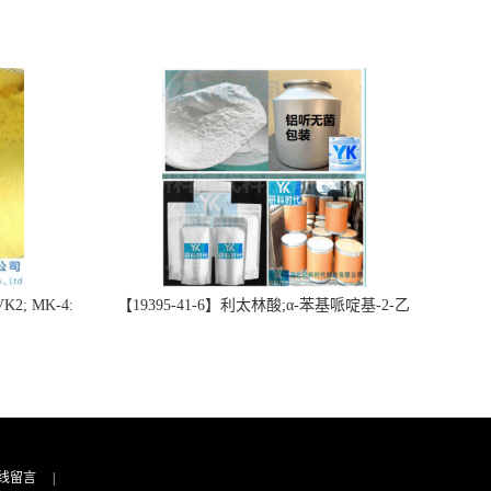
2; MK-4:
【19395-41-6】利太林酸;α-苯基哌啶基-2-乙
势批量供应
酸；含量≥99.0%；湖北研科时代科技-“研”无止
询联系-王菲
境;“科”学创新！支持三方验证；支持定制；检
测图谱；MSDS等技术支持！
线留言
|