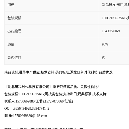
用途
新品研发;出口;科
包装规格
100G/1KG/25
134395-00-9
CAS编号
98%
纯度
是否进口
否
精品试剂;批量生产供应;技术支持;药典标准;湖北研科时代科技-品质优选
【湖北研科时代科技有限公司】承诺只做高品质、只做性价比!
包装规格:100G/1KG/25KG;可按需包装;支持出口;药典标准;技术支持!
联系人:15780669880(王菲);15727070860(江诚)
QQ一:3956434929;3934774142
邮 箱:15780669880@163.com