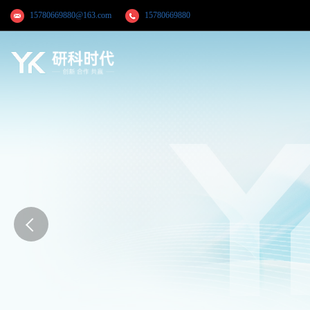
15780669880@163.com
15780669880