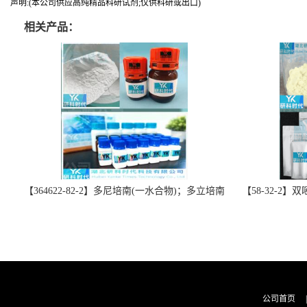
声明:(本公司供应高纯精品科研试剂;仅供科研或出口)
相关产品：
【364622-82-2】多尼培南(一水合物)；多立培南
【58-32-2
一水合物-精品科研试剂-湖北研科时代科技-“研”
北研科时代科技
无止境;“科”学创新！支持三方验证；支持定
三方验证；支持
制；检测图谱；MSDS等技术支持！
公司首页
|