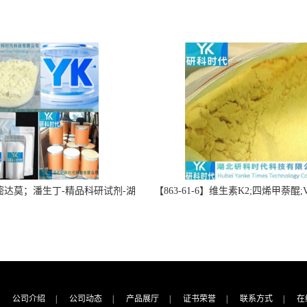
】双嘧达莫；潘生丁-精品科研试剂-湖
【863-61-6】维生素K2;四烯甲萘醌;VK
-“研”无止境;“科”学创新！支持
高纯度≥98%湖北研科时代科技-优
定制；检测图谱；MSDS等技术
商-支持出口-支持三方验证 -业务咨
支持！
公司介绍
|
公司动态
|
产品展厅
|
证书荣誉
|
联系方式
|
在