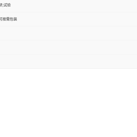
研;试验
KG;可按需包装