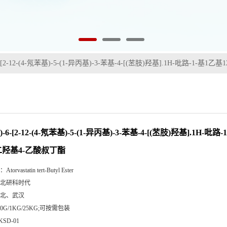
)-6-[2-12-(4-氖苯基)-5-(1-异丙基)-3-苯基-4-[(苤肢)羟基].1H-吡路-1-基
-s)-6-[2-12-(4-氖苯基)-5-(1-异丙基)-3-苯基-4-[(苤肢)羟基].1H-吡
3二羟基4-乙酸叔丁酯
：
Atorvastatin tert-Butyl Ester
北研科时代
北、武汉
00G/1KG/25KG;可按需包装
KSD-01