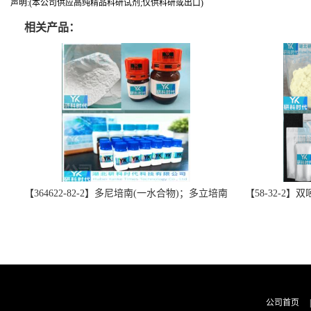
声明:(本公司供应高纯精品科研试剂;仅供科研或出口)
相关产品：
【364622-82-2】多尼培南(一水合物)；多立培南
【58-32-2
一水合物-精品科研试剂-湖北研科时代科技-“研”
北研科时代科技
无止境;“科”学创新！支持三方验证；支持定
三方验证；支持
制；检测图谱；MSDS等技术支持！
公司首页
|