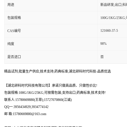
用途
新品研发;出口;科
包装规格
100G/1KG/25
121660-37-5
CAS编号
98%
纯度
是否进口
否
精品试剂;批量生产供应;技术支持;药典标准;湖北研科时代科技-品质优选
【湖北研科时代科技有限公司】承诺只做高品质、只做性价比!
包装规格:100G/1KG/25KG;可按需包装;支持出口;药典标准;技术支持!
联系人:15780669880(王菲);15727070860(江诚)
QQ一:3956434929;3934774142
邮 箱:15780669880@163.com