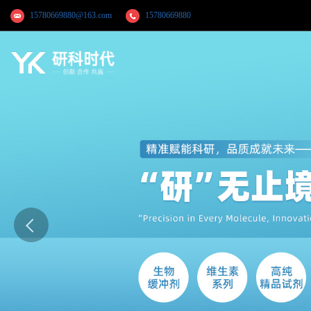
15780669880@163.com
15780669880