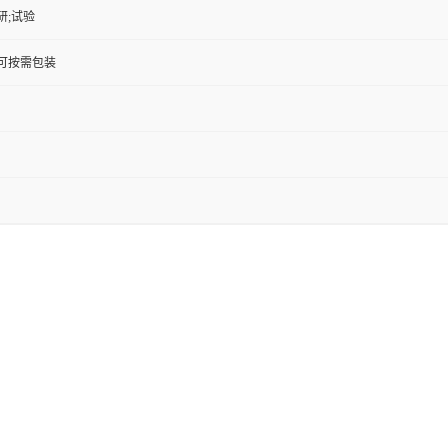
研;试验
KG;可按需包装