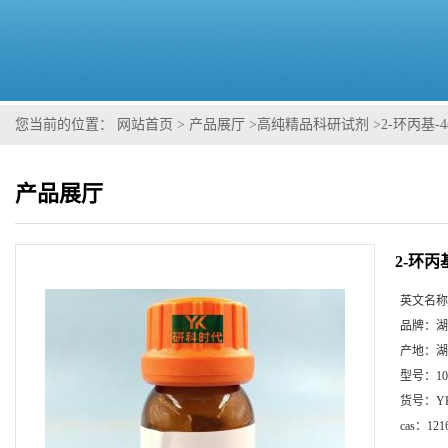
您当前的位置：
网站首页
>
产品展厅
>
高纯精品科研试剂
>
2-环丙基-4
产品展厅
2-环丙基
英文名称
品牌：
湖
产地：
湖
型号：
1
货号：
Y
cas：
121