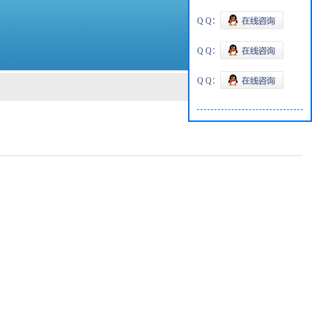
Q Q：
Q Q：
Q Q：