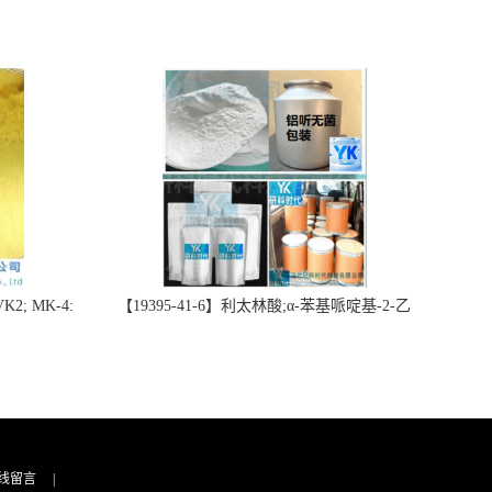
2; MK-4:
【19395-41-6】利太林酸;α-苯基哌啶基-2-乙
势批量供应
酸；含量≥99.0%；湖北研科时代科技-“研”无止
询联系-王菲
境;“科”学创新！支持三方验证；支持定制；检
测图谱；MSDS等技术支持！
线留言
|