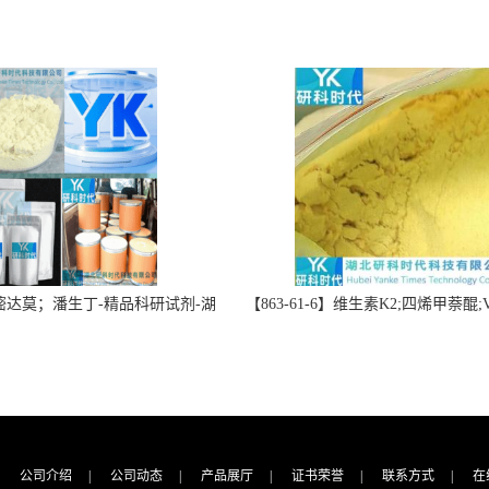
】双嘧达莫；潘生丁-精品科研试剂-湖
【863-61-6】维生素K2;四烯甲萘醌;VK
-“研”无止境;“科”学创新！支持
高纯度≥98%湖北研科时代科技-优
定制；检测图谱；MSDS等技术
商-支持出口-支持三方验证 -业务咨
支持！
公司介绍
|
公司动态
|
产品展厅
|
证书荣誉
|
联系方式
|
在