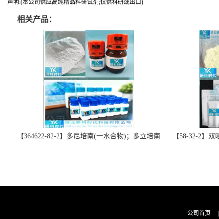
声明:(本公司供应高纯精品科研试剂;仅供科研或出口)
相关产品：
【364622-82-2】多尼培南(一水合物)；多立培南
【58-32-2
一水合物-精品科研试剂-湖北研科时代科技-“研”
北研科时代科技
无止境;“科”学创新！支持三方验证；支持定
三方验证；支持
制；检测图谱；MSDS等技术支持！
公司首页
|