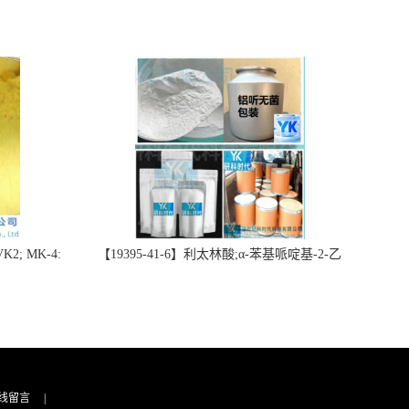
2; MK-4:
【19395-41-6】利太林酸;α-苯基哌啶基-2-乙
势批量供应
酸；含量≥99.0%；湖北研科时代科技-“研”无止
询联系-王菲
境;“科”学创新！支持三方验证；支持定制；检
测图谱；MSDS等技术支持！
线留言
|