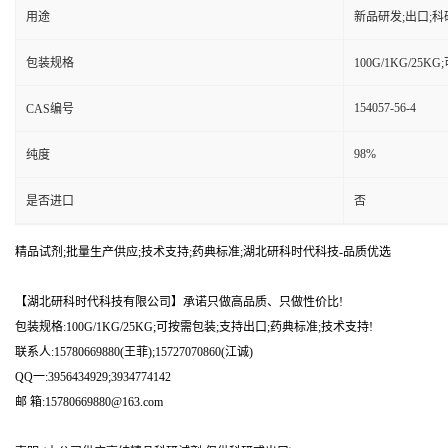
用途
新品研发;出口;科
包装规格
100G/1KG/25
154057-56-4
CAS编号
98%
纯度
是否进口
否
精品试剂;批量生产供应;技术支持;药典标准;湖北研科时代科技-品质优选
【湖北研科时代科技有限公司】承诺只做高品质、只做性价比!
包装规格:100G/1KG/25KG;可按需包装;支持出口;药典标准;技术支持!
联系人:15780669880(王菲);15727070860(江诚)
QQ一:3956434929;3934774142
邮 箱:15780669880@163.com