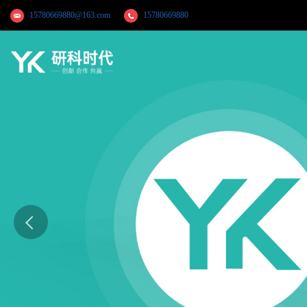
15780669880@163.com
15780669880