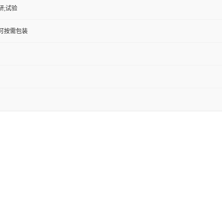
研;试验
KG;可按需包装