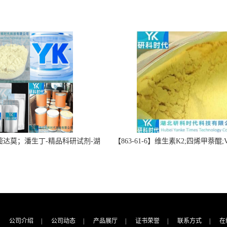
】双嘧达莫；潘生丁-精品科研试剂-湖
【863-61-6】维生素K2;四烯甲萘醌;VK
-“研”无止境;“科”学创新！支持
高纯度≥98%湖北研科时代科技-优
定制；检测图谱；MSDS等技术
商-支持出口-支持三方验证 -业务咨
支持！
公司介绍
|
公司动态
|
产品展厅
|
证书荣誉
|
联系方式
|
在