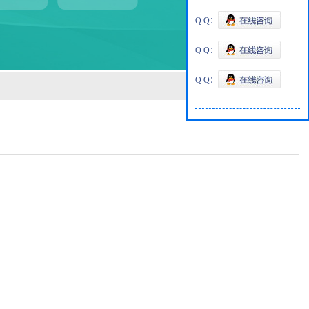
Q Q：
Q Q：
Q Q：