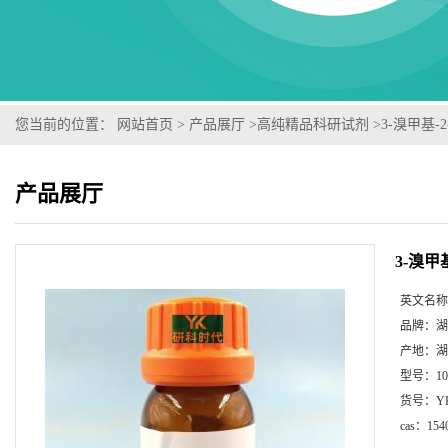
您当前的位置：
网站首页
>
产品展厅
>
高纯精品科研试剂
>
3-溴甲基-2
产品展厅
3-溴甲基
英文名称
品牌：
湖
产地：
湖
型号：
1
货号：
Y
cas：
154