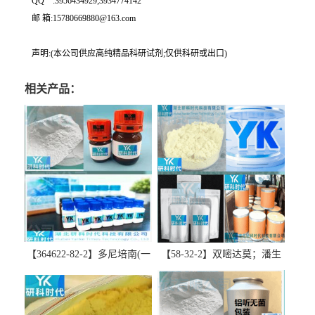
QQ一:3956434929;3934774142
邮 箱:15780669880@163.com
声明:(本公司供应高纯精品科研试剂;仅供科研或出口)
相关产品：
【364622-82-2】多尼培南(一
【58-32-2】双嘧达莫；潘生
水合物)；多立培南一水合物-
丁-精品科研试剂-湖北研科时
精品科研试剂-湖北研科时代
代科技-“研”无止境;“科”学创
科技-“研”无止境;“科”学创
新！支持三方验证；支持定