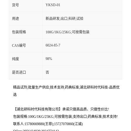
YKSD-01
货号
用途
新品研发;出口;科研;试验
包装规格
100G/1KG/25KG;可按需包装
6024-85-7
CAS编号
98%
纯度
是否进口
否
精品试剂;批量生产供应;技术支持;药典标准;湖北研科时代科技-品质优
选
【湖北研科时代科技有限公司】承诺只做高品质、只做性价比!
包装规格:100G/1KG/25KG;可按需包装;支持出口;药典标准;技术支持!
联系人:15780669880(王菲);15727070860(江诚)