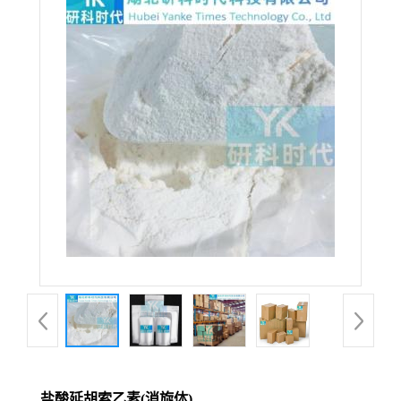
盐酸延胡索乙素(消旋体)