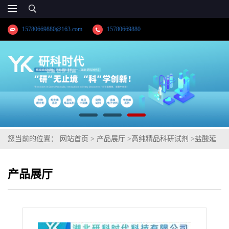
15780669880@163.com
15780669880
您当前的位置：
网站首页
>
产品展厅
>
高纯精品科研试剂
>
盐酸延
胡索乙素(消旋体)
产品展厅