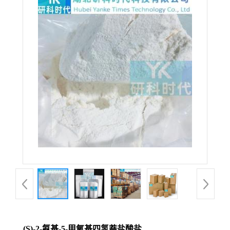
(S)-2-氨基-5-甲氧基四氢萘盐酸盐