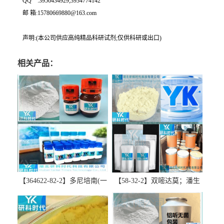
QQ一:3956434929;3934774142
邮 箱:15780669880@163.com
声明:(本公司供应高纯精品科研试剂;仅供科研或出口)
相关产品：
【364622-82-2】多尼培南(一
【58-32-2】双嘧达莫；潘生
水合物)；多立培南一水合物-
丁-精品科研试剂-湖北研科时
精品科研试剂-湖北研科时代
代科技-“研”无止境;“科”学创
科技-“研”无止境;“科”学创
新！支持三方验证；支持定