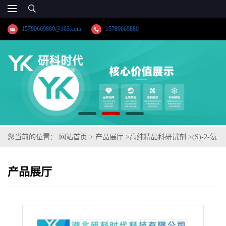
15780669880@163.com
15780669880
您当前的位置：
网站首页
>
产品展厅
>
高纯精品科研试剂
>
(S)-2-氨
基-5-甲氧基四氢萘盐酸盐
产品展厅