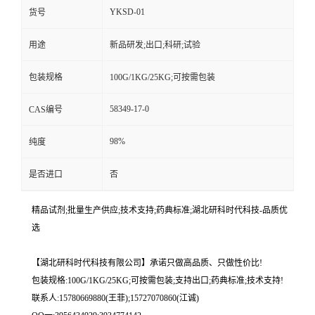
YKSD-01
货号
用途
新品研发;出口;科研;试验
包装规格
100G/1KG/25KG;可按需包装
58349-17-0
CAS编号
98%
纯度
是否进口
否
精品试剂;批量生产供应;技术支持;药典标准;湖北研科时代科技-品质优
选
【湖北研科时代科技有限公司】承诺只做高品质、只做性价比!
包装规格:100G/1KG/25KG;可按需包装;支持出口;药典标准;技术支持!
联系人:15780669880(王菲);15727070860(江诚)