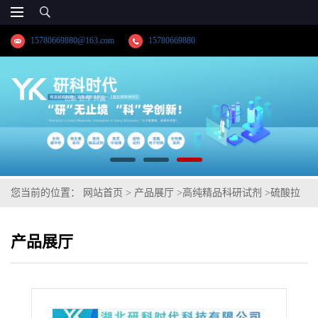
15780669880@163.com
15780669880
您当前的位置：
网站首页
>
产品展厅
>
高纯精品科研试剂
>
硫酸拉
罗替尼
产品展厅