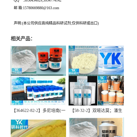
QQ一:3956434929;3934774142
邮 箱:15780669880@163.com
声明:(本公司供应高纯精品科研试剂;仅供科研或出口)
相关产品：
【364622-82-2】多尼培南(一
【58-32-2】双嘧达莫；潘生
水合物)；多立培南一水合物-
丁-精品科研试剂-湖北研科时
精品科研试剂-湖北研科时代
代科技-“研”无止境;“科”学创
科技-“研”无止境;“科”学创
新！支持三方验证；支持定