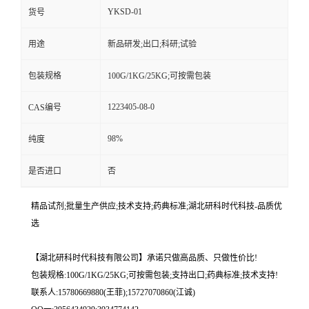
YKSD-01
货号
用途
新品研发;出口;科研;试验
包装规格
100G/1KG/25KG;可按需包装
1223405-08-0
CAS编号
98%
纯度
是否进口
否
精品试剂;批量生产供应;技术支持;药典标准;湖北研科时代科技-品质优
选
【湖北研科时代科技有限公司】承诺只做高品质、只做性价比!
包装规格:100G/1KG/25KG;可按需包装;支持出口;药典标准;技术支持!
联系人:15780669880(王菲);15727070860(江诚)