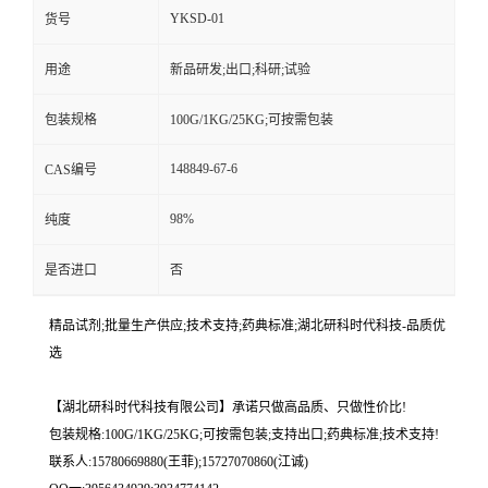
YKSD-01
货号
用途
新品研发;出口;科研;试验
包装规格
100G/1KG/25KG;可按需包装
148849-67-6
CAS编号
98%
纯度
是否进口
否
精品试剂;批量生产供应;技术支持;药典标准;湖北研科时代科技-品质优
选
【湖北研科时代科技有限公司】承诺只做高品质、只做性价比!
包装规格:100G/1KG/25KG;可按需包装;支持出口;药典标准;技术支持!
联系人:15780669880(王菲);15727070860(江诚)