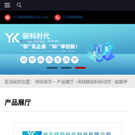
15780669880@163.com
15780669880
您当前的位置：
网站首页
>
产品展厅
>
高纯精品科研试剂
>
盐酸伊
伐布雷定
产品展厅