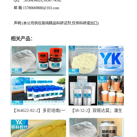
QQ一:3956434929;3934774142
邮 箱:15780669880@163.com
声明:(本公司供应高纯精品科研试剂;仅供科研或出口)
相关产品：
【364622-82-2】多尼培南(一
【58-32-2】双嘧达莫；潘生
水合物)；多立培南一水合物-
丁-精品科研试剂-湖北研科时
精品科研试剂-湖北研科时代
代科技-“研”无止境;“科”学创
科技-“研”无止境;“科”学创
新！支持三方验证；支持定