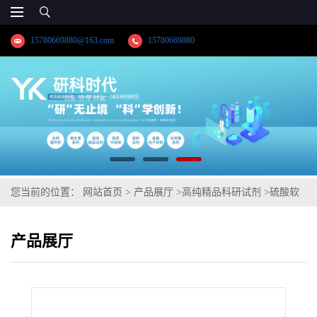
15780669880@163.com
15780669880
您当前的位置：
网站首页
>
产品展厅
>
高纯精品科研试剂
>
硫酸软
骨素钠
产品展厅