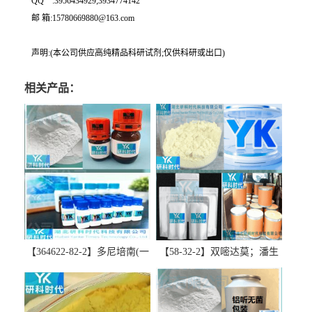
QQ一:3956434929;3934774142
邮 箱:15780669880@163.com
声明:(本公司供应高纯精品科研试剂;仅供科研或出口)
相关产品：
【364622-82-2】多尼培南(一
【58-32-2】双嘧达莫；潘生
水合物)；多立培南一水合物-
丁-精品科研试剂-湖北研科时
精品科研试剂-湖北研科时代
代科技-“研”无止境;“科”学创
科技-“研”无止境;“科”学创
新！支持三方验证；支持定