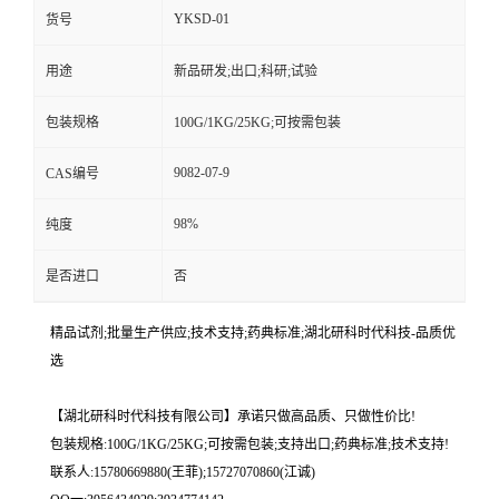
YKSD-01
货号
用途
新品研发;出口;科研;试验
包装规格
100G/1KG/25KG;可按需包装
9082-07-9
CAS编号
98%
纯度
是否进口
否
精品试剂;批量生产供应;技术支持;药典标准;湖北研科时代科技-品质优
选
【湖北研科时代科技有限公司】承诺只做高品质、只做性价比!
包装规格:100G/1KG/25KG;可按需包装;支持出口;药典标准;技术支持!
联系人:15780669880(王菲);15727070860(江诚)