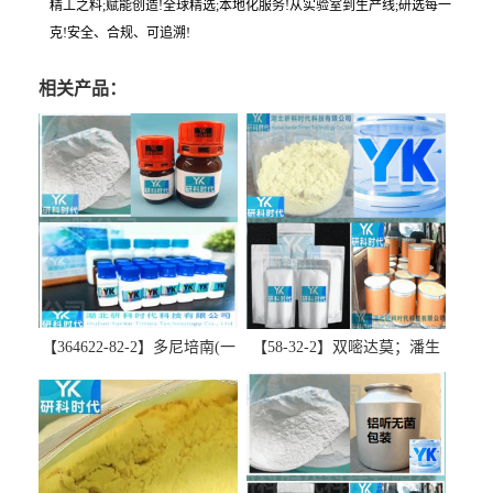
精工之料;赋能创造!全球精选;本地化服务!从实验室到生产线;研选每一
克!安全、合规、可追溯!
相关产品：
【364622-82-2】多尼培南(一
【58-32-2】双嘧达莫；潘生
水合物)；多立培南一水合物-
丁-精品科研试剂-湖北研科时
精品科研试剂-湖北研科时代
代科技-“研”无止境;“科”学创
科技-“研”无止境;“科”学创
新！支持三方验证；支持定
新！支持三方验证；支持定
制；检测图谱；MSDS等技术
制；检测图谱；MSDS等技术
支持！