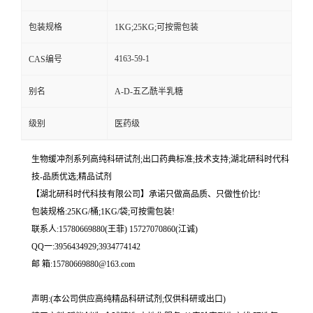
包装规格
1KG;25KG;可按需包装
4163-59-1
CAS编号
别名
A-D-五乙酰半乳糖
级别
医药级
生物缓冲剂系列高纯科研试剂;出口药典标准;技术支持;湖北研科时代科
技-品质优选;精品试剂
【湖北研科时代科技有限公司】承诺只做高品质、只做性价比!
包装规格:25KG/桶;1KG/袋;可按需包装!
联系人:15780669880(王菲) 15727070860(江诚)
QQ一:3956434929;3934774142
邮 箱:15780669880@163.com
声明:(本公司供应高纯精品科研试剂;仅供科研或出口)