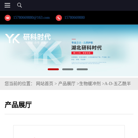
15780669880@163.com
15780669880
您当前的位置：
网站首页
>
产品展厅
>
生物缓冲剂
>
A-D-五乙酰半
乳糖
产品展厅