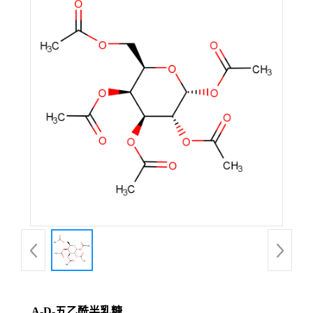
A-D-五乙酰半乳糖