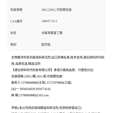
包装规格
1KG;25KG;可按需包装
149437-76-3
CAS编号
别名
对氟苯酰基丁酸
级别
医药级
生物缓冲剂系列高纯科研试剂;出口药典标准;技术支持;湖北研科时代科
技-品质优选;精品试剂
【湖北研科时代科技有限公司】承诺只做高品质、只做性价比!
包装规格:25KG/桶;1KG/袋;可按需包装!
联系人:15780669880(王菲) 15727070860(江诚)
QQ一:3956434929;3934774142
邮 箱:15780669880@163.com
声明:(本公司供应高纯精品科研试剂;仅供科研或出口)