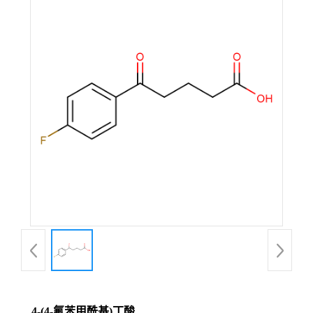
4-(4-氟苯甲酰基)丁酸