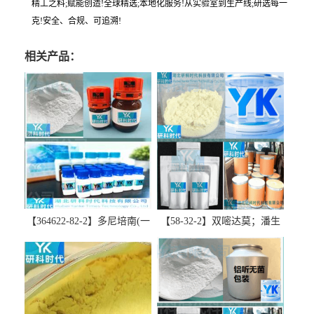
精工之料;赋能创造!全球精选;本地化服务!从实验室到生产线;研选每一
克!安全、合规、可追溯!
相关产品：
【364622-82-2】多尼培南(一
【58-32-2】双嘧达莫；潘生
水合物)；多立培南一水合物-
丁-精品科研试剂-湖北研科时
精品科研试剂-湖北研科时代
代科技-“研”无止境;“科”学创
科技-“研”无止境;“科”学创
新！支持三方验证；支持定
新！支持三方验证；支持定
制；检测图谱；MSDS等技术
制；检测图谱；MSDS等技术
支持！