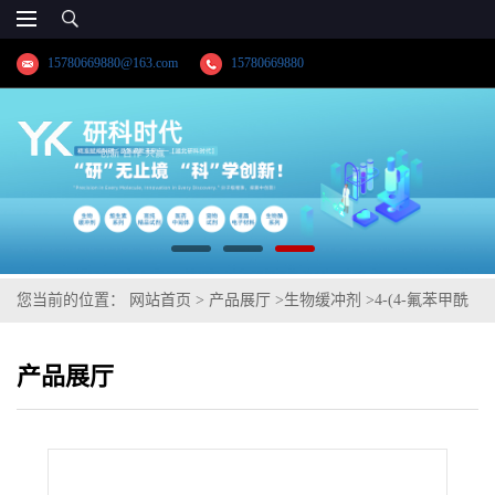
15780669880@163.com
15780669880
您当前的位置：
网站首页
>
产品展厅
>
生物缓冲剂
>
4-(4-氟苯甲酰
基)丁酸
产品展厅