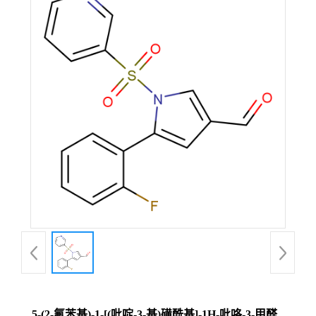
5-(2-氟苯基)-1-[(吡啶-3-基)磺酰基]-1H-吡咯-3-甲醛