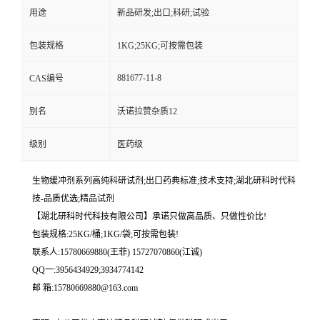
用途
新品研发;出口;科研;试验
包装规格
1KG;25KG;可按需包装
881677-11-8
CAS编号
别名
沃诺拉赞杂质12
级别
医药级
生物缓冲剂系列高纯科研试剂;出口药典标准;技术支持;湖北研科时代科
技-品质优选;精品试剂
【湖北研科时代科技有限公司】承诺只做高品质、只做性价比!
包装规格:25KG/桶;1KG/袋;可按需包装!
联系人:15780669880(王菲) 15727070860(江诚)
QQ一:3956434929;3934774142
邮 箱:15780669880@163.com