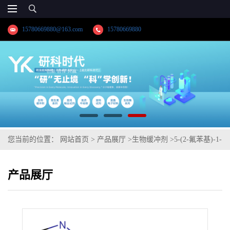
15780669880@163.com
15780669880
您当前的位置：
网站首页
>
产品展厅
>
生物缓冲剂
>
5-(2-氟苯基)-1-
[(吡啶-3-基)磺酰基]-1H-吡咯-3-甲醛
产品展厅