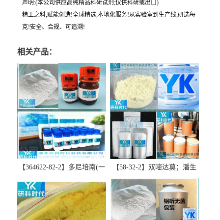
声明:(本公司供应高纯精品科研试剂;仅供科研或出口)
精工之料;赋能创造!全球精选;本地化服务!从实验室到生产线;研选每一
克!安全、合规、可追溯!
相关产品：
【364622-82-2】多尼培南(一
【58-32-2】双嘧达莫；潘生
水合物)；多立培南一水合物-
丁-精品科研试剂-湖北研科时
精品科研试剂-湖北研科时代
代科技-“研”无止境;“科”学创
科技-“研”无止境;“科”学创
新！支持三方验证；支持定
新！支持三方验证；支持定
制；检测图谱；MSDS等技术