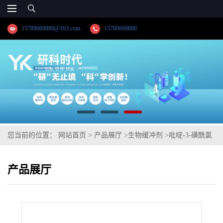
15780669880@163.com
15780669880
您当前的位置：
网站首页
>
产品展厅
>
生物缓冲剂
>
吡啶-3-磺酰氯
产品展厅