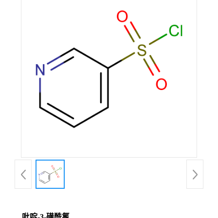
吡啶-3-磺酰氯