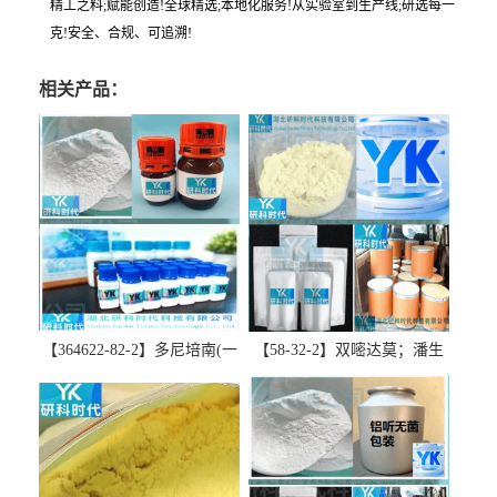
精工之料;赋能创造!全球精选;本地化服务!从实验室到生产线;研选每一
克!安全、合规、可追溯!
相关产品：
【364622-82-2】多尼培南(一
【58-32-2】双嘧达莫；潘生
水合物)；多立培南一水合物-
丁-精品科研试剂-湖北研科时
精品科研试剂-湖北研科时代
代科技-“研”无止境;“科”学创
科技-“研”无止境;“科”学创
新！支持三方验证；支持定
新！支持三方验证；支持定
制；检测图谱；MSDS等技术
制；检测图谱；MSDS等技术
支持！