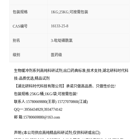
包装规格
1KG;25KG;可按需包装
16133-25-8
CAS编号
别名
3-吡啶磺酰氯
级别
医药级
生物缓冲剂系列高纯科研试剂;出口药典标准;技术支持;湖北研科时代科
技-品质优选;精品试剂
【湖北研科时代科技有限公司】承诺只做高品质、只做性价比!
包装规格:25KG/桶;1KG/袋;可按需包装!
联系人:15780669880(王菲) 15727070860(江诚)
QQ一:3956434929;3934774142
邮 箱:15780669880@163.com
声明:(本公司供应高纯精品科研试剂;仅供科研或出口)