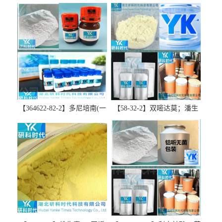
【364622-82-2】多尼培南(一
【58-32-2】双嘧达莫；潘生
水合物)；多立培南一水合物-
丁-精品科研试剂-湖北研科时
精品科研试剂-湖北研科时代
代科技-“研”无止境;“科”学创
科技-“研”无止境;“科”学创
新！支持三方验证；支持定
新！支持三方验证；支持定
制；检测图谱；MSDS等技术
制；检测图谱；MSDS等技术
支持！
支持！