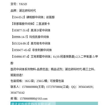
货号：YKSD
品牌：湖北研科时代
【534-03-2】碘帕醇中间体；丝氨醇
【非那雄胺中间体】二氢波斯卡
【103877-51-6】奥泽沙星中间体
【69998-14-7】玛伐凯泰中间体
【651324-09-3】奥司他韦中间体
【1050477-45-6】非奈利酮中间体
【104966-97-4】艾地苯醌中间体；6-(10-羟基癸酰基)-2,3-二甲氧基-5-甲
酚
医药中间体系列物料-品质优选；精品试剂；湖北研科时代-精工之料、
赋能创造！
包装规格：1KG/袋；25KG/桶；可按需包装
联系人：15780669880(王菲) 15727070860(江诚) QQ：3956434929；
3934774142
邮 箱：15780669880@163.com