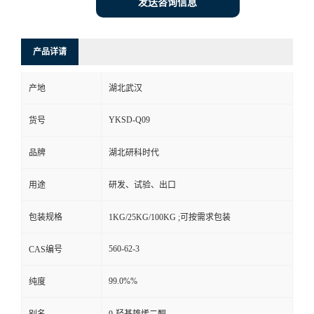
发送咨询信息
产品详请
产地
湖北武汉
YKSD-Q09
货号
品牌
湖北研科时代
用途
研发、试验、出口
包装规格
1KG/25KG/100KG ;可按需求包装
560-62-3
CAS编号
99.0%%
纯度