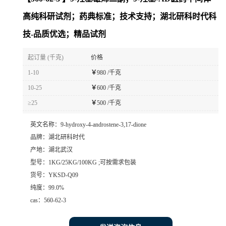
高纯科研试剂；药典标准；技术支持；湖北研科时代科
技-品质优选；精品试剂
起订量 (千克)
价格
1-10
￥
980 /千克
10-25
￥
600 /千克
≥25
￥
500 /千克
英文名称：
9-hydroxy-4-androstene-3,17-dione
品牌：
湖北研科时代
产地：
湖北武汉
型号：
1KG/25KG/100KG ;可按需求包装
货号：
YKSD-Q09
纯度：
99.0%
cas：
560-62-3