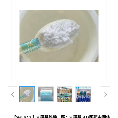
【560-62-3 】9-羟基雄烯二酮；9-羟基-AD医药中间体