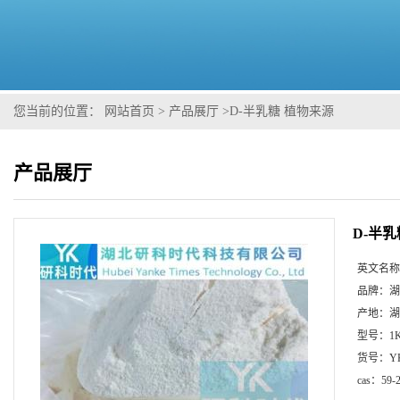
您当前的位置：
网站首页
>
产品展厅
>
D-半乳糖 植物来源
产品展厅
D-半
英文名称
品牌：
湖
产地：
湖
型号：
1
货号：
Y
cas：
59-