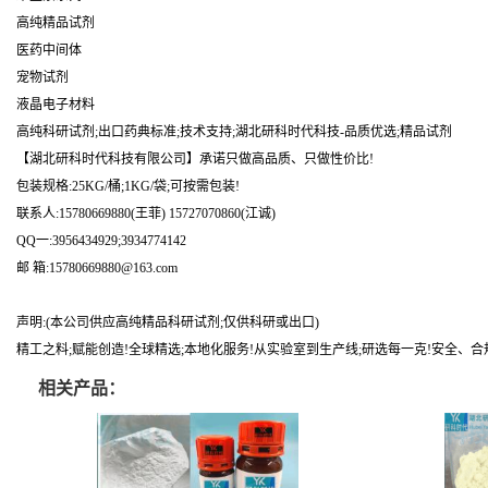
高纯精品试剂
医药中间体
宠物试剂
液晶电子材料
高纯科研试剂;出口药典标准;技术支持;湖北研科时代科技-品质优选;精品试剂
【湖北研科时代科技有限公司】承诺只做高品质、只做性价比!
包装规格:25KG/桶;1KG/袋;可按需包装!
联系人:15780669880(王菲) 15727070860(江诚)
QQ一:3956434929;3934774142
邮 箱:15780669880@163.com
声明:(本公司供应高纯精品科研试剂;仅供科研或出口)
精工之料;赋能创造!全球精选;本地化服务!从实验室到生产线;研选每一克!安全、合
相关产品：