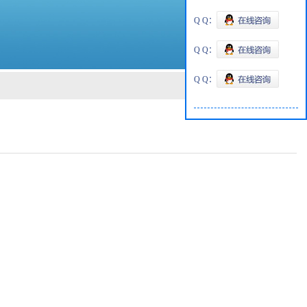
Q Q：
Q Q：
Q Q：