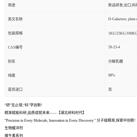
用途
新品研发;出口;科
D-Galactose, plant-
英文名称
包装规格
1KG/25KG/10
59-23-4
CAS编号
别名
分解乳糖
98%
纯度
是否进口
否
“研”无止境;“科”学创新!
精准赋能科研,品质成就未来——【湖北研科时代】
“Precision in Every Molecule, Innovation in Every Discovery." 分子级精准,探索中创新!
生物缓冲剂
维生素系列