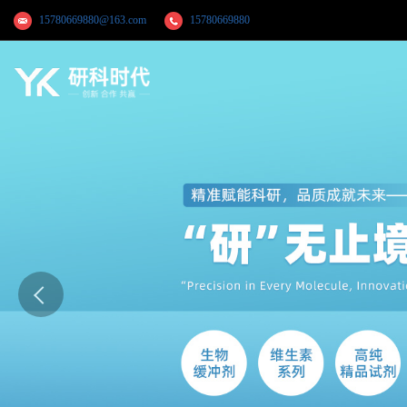
15780669880@163.com
15780669880