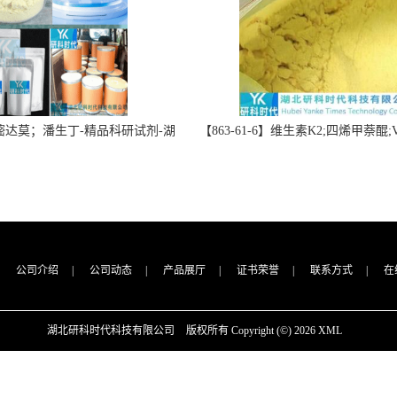
】双嘧达莫；潘生丁-精品科研试剂-湖
【863-61-6】维生素K2;四烯甲萘醌;VK
-“研”无止境;“科”学创新！支持
高纯度≥98%湖北研科时代科技-优
定制；检测图谱；MSDS等技术
商-支持出口-支持三方验证 -业务咨
支持！
公司介绍
|
公司动态
|
产品展厅
|
证书荣誉
|
联系方式
|
在
湖北研科时代科技有限公司
版权所有 Copyright (©) 2026
XML