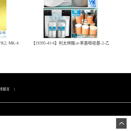
2; MK-4:
【19395-41-6】利太林酸;α-苯基哌啶基-2-乙
势批量供应
酸；含量≥99.0%；湖北研科时代科技-“研”无止
询联系-王菲
境;“科”学创新！支持三方验证；支持定制；检
测图谱；MSDS等技术支持！
线留言
|