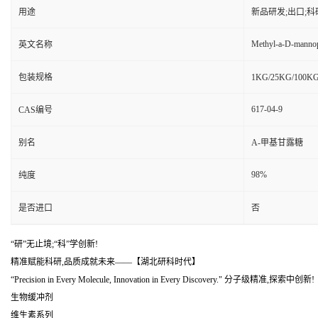
用途
新品研发;出口;科
Methyl-a-D-manno
英文名称
包装规格
1KG/25KG/10
617-04-9
CAS编号
别名
Α-甲基甘露糖
98%
纯度
是否进口
否
“研”无止境;“科”学创新!
精准赋能科研,品质成就未来——【湖北研科时代】
“Precision in Every Molecule, Innovation in Every Discovery." 分子级精准,探索中创新!
生物缓冲剂
维生素系列