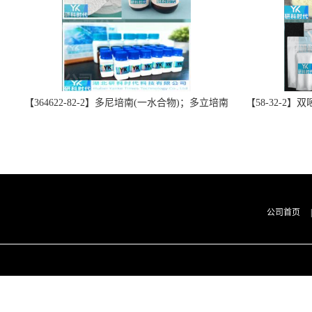
【364622-82-2】多尼培南(一水合物)；多立培南
【58-32-2
一水合物-精品科研试剂-湖北研科时代科技-“研”
北研科时代科技
无止境;“科”学创新！支持三方验证；支持定
三方验证；支持
制；检测图谱；MSDS等技术支持！
公司首页
|