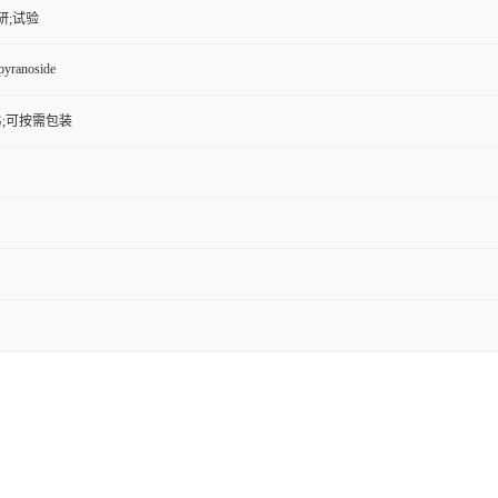
研;试验
pyranoside
0KG;可按需包装