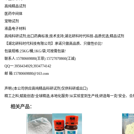
高纯精品试剂
医药中间体
宠物试剂
液晶电子材料
高纯科研试剂;出口药典标准;技术支持;湖北研科时代科技-品质优选;精品试剂
【湖北研科时代科技有限公司】承诺只做高品质、只做性价比!
包装规格:25KG/桶;1KG/袋;可按需包装!
联系人:15780669880(王菲) 15727070860(江诚)
QQ一:3956434929;3934774142
邮 箱:15780669880@163.com
声明:(本公司供应高纯精品科研试剂;仅供科研或出口)
精工之料;赋能创造!全球精选;本地化服务!从实验室到生产线;研选每一克!安全、合
相关产品：