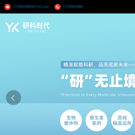
15780669880@163.com
15780669880