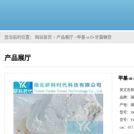
您当前的位置：
网站首页
>
产品展厅
>
甲基-α-D-甘露糖苷
产品展厅
甲基-α
英文名称
品牌：
湖
产地：
湖
型号：
1
货号：
Y
cas：
617