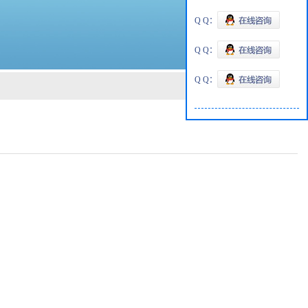
Q Q：
Q Q：
Q Q：