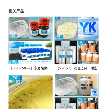
相关产品：
【364622-82-2】多尼培南(一
【58-32-2】双嘧达莫；潘生
水合物)；多立培南一水合物-
丁-精品科研试剂-湖北研科时
精品科研试剂-湖北研科时代
代科技-“研”无止境;“科”学创
科技-“研”无止境;“科”学创
新！支持三方验证；支持定
新！支持三方验证；支持定
制；检测图谱；MSDS等技术
制；检测图谱；MSDS等技术
支持！
支持！