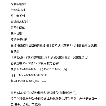
探索中创新!
生物缓冲剂
维生素系列
高纯精品试剂
医药中间体
宠物试剂
液晶电子材料
高纯科研试剂;出口药典标准;技术支持;湖北研科时代科技-品质优选;精
品试剂
【湖北研科时代科技有限公司】承诺只做高品质、只做性价比!
包装规格:25KG/桶;1KG/袋;可按需包装!
联系人:15780669880(王菲) 15727070860(江诚)
QQ一:3956434929;3934774142
邮 箱:15780669880@163.com
声明:(本公司供应高纯精品科研试剂;仅供科研或出口)
精工之料;赋能创造!全球精选;本地化服务!从实验室到生产线;研选每一
克!安全、合规、可追溯!