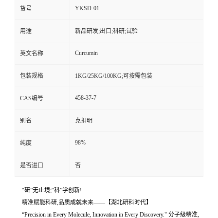
YKSD-01
货号
用途
新品研发;出口;科研;试验
Curcumin
英文名称
包装规格
1KG/25KG/100KG;可按需包装
458-37-7
CAS编号
别名
克扣明
98%
纯度
是否进口
否
“研”无止境;“科”学创新!
精准赋能科研,品质成就未来——【湖北研科时代】
“Precision in Every Molecule, Innovation in Every Discovery." 分子级精准,