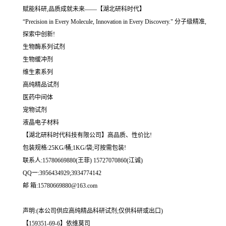
赋能科研,品质成就未来——【湖北研科时代】
“Precision in Every Molecule, Innovation in Every Discovery." 分子级精准,
探索中创新!
生物酶系列试剂
生物缓冲剂
维生素系列
高纯精品试剂
医药中间体
宠物试剂
液晶电子材料
【湖北研科时代科技有限公司】高品质、性价比!
包装规格:25KG/桶;1KG/袋;可按需包装!
联系人:15780669880(王菲) 15727070860(江诚)
QQ一:3956434929;3934774142
邮 箱:15780669880@163.com
声明:(本公司供应高纯精品科研试剂;仅供科研或出口)
【159351-69-6】依维莫司