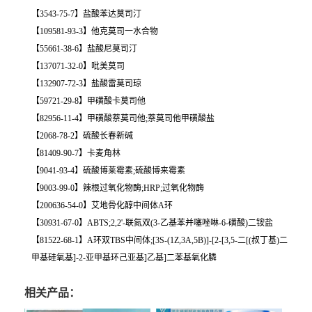
【3543-75-7】盐酸苯达莫司汀
【109581-93-3】他克莫司一水合物
【55661-38-6】盐酸尼莫司汀
【137071-32-0】吡美莫司
【132907-72-3】盐酸雷莫司琼
【59721-29-8】甲磺酸卡莫司他
【82956-11-4】甲磺酸萘莫司他;萘莫司他甲磺酸盐
【2068-78-2】硫酸长春新碱
【81409-90-7】卡麦角林
【9041-93-4】硫酸博莱霉素;硫酸博来霉素
【9003-99-0】辣根过氧化物酶;HRP;过氧化物酶
【200636-54-0】艾地骨化醇中间体A环
【30931-67-0】ABTS;2,2'-联氮双(3-乙基苯并噻唑啉-6-磺酸)二铵盐
【81522-68-1】A环双TBS中间体;[3S-(1Z,3A,5B)]-[2-[3,5-二[(叔丁基)二
甲基硅氧基]-2-亚甲基环己亚基]乙基]二苯基氧化膦
相关产品：