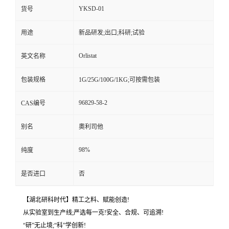
YKSD-01
货号
用途
新品研发;出口;科研;试验
Orlistat
英文名称
包装规格
1G/25G/100G/1KG;可按需包装
96829-58-2
CAS编号
别名
奧利司他
98%
纯度
是否进口
否
【湖北研科时代】精工之料、赋能创造!
从实验室到生产线;严选每一克!安全、合规、可追溯!
“研”无止境;“科”学创新!