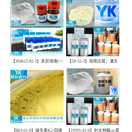
【364622-82-2】多尼培南(一
【58-32-2】双嘧达莫；潘生
水合物)；多立培南一水合物-
丁-精品科研试剂-湖北研科时
精品科研试剂-湖北研科时代
代科技-“研”无止境;“科”学创
科技-“研”无止境;“科”学创
新！支持三方验证；支持定
新！支持三方验证；支持定
制；检测图谱；MSDS等技术
制；检测图谱；MSDS等技术
支持！
支持！
【863-61-6】维生素K2;四烯
【19395-41-6】利太林酸;α-苯