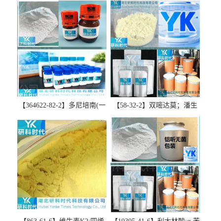
【364622-82-2】多尼培南(一
【58-32-2】双嘧达莫；潘生
水合物)；多立培南一水合物-
丁-精品科研试剂-湖北研科时
精品科研试剂-湖北研科时代
代科技-“研”无止境;“科”学创
科技-“研”无止境;“科”学创
新！支持三方验证；支持定
新！支持三方验证；支持定
制；检测图谱；MSDS等技术
制；检测图谱；MSDS等技术
支持！
支持！