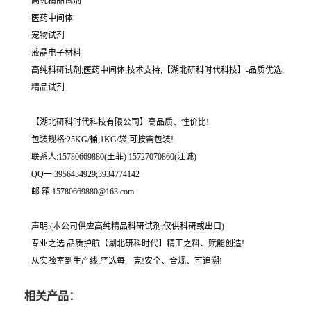
高纯精品试剂
医药中间体
宠物试剂
液晶电子材料
高纯科研试剂;医药中间体;技术支持;【湖北研科时代科技】-品质优选;
精品试剂
【湖北研科时代科技有限公司】高品质、性价比!
包装规格:25KG/桶;1KG/袋;可按需包装!
联系人:15780669880(王菲) 15727070860(江诚)
QQ一:3956434929;3934774142
邮 箱:15780669880@163.com
声明:(本公司供应高纯精品科研试剂;仅供科研或出口)
专业之选 品质护航【湖北研科时代】精工之料、赋能创造!
从实验室到生产线;严选每一克!安全、合规、可追溯!
相关产品：