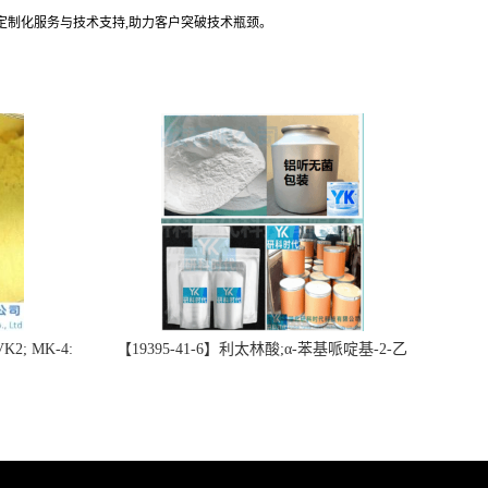
定制化服务与技术支持,助力客户突破技术瓶颈。
2; MK-4:
【19395-41-6】利太林酸;α-苯基哌啶基-2-乙
势批量供应
酸；含量≥99.0%；湖北研科时代科技-“研”无止
询联系-王菲
境;“科”学创新！支持三方验证；支持定制；检
测图谱；MSDS等技术支持！