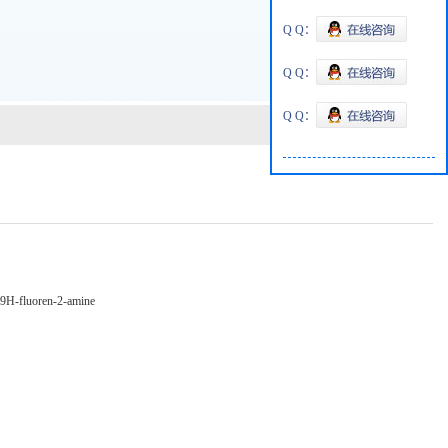
Q Q：
Q Q：
Q Q：
-9H-fluoren-2-amine