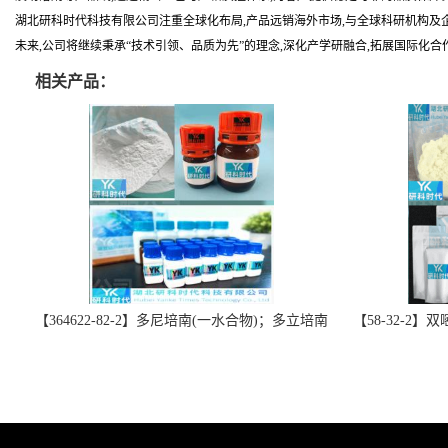
湖北研科时代科技有限公司注重全球化布局,产品远销海外市场,与全球科研机构及
未来,公司将继续秉承“技术引领、品质为先”的理念,深化产学研融合,拓展国际化
相关产品：
【364622-82-2】多尼培南(一水合物)；多立培南
【58-32-2
一水合物-精品科研试剂-湖北研科时代科技-“研”
北研科时代科技
无止境;“科”学创新！支持三方验证；支持定
三方验证；支持
制；检测图谱；MSDS等技术支持！