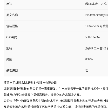
用途
科研/实验、研发
Bis-(9,9-dimethyl-
英文名称
包装规格
1KG/25KG 可
500717-23-7
CAS编号
别名
双(9,9-二甲基)-2-
0.99%
纯度
是否进口
否
液晶电子材料-湖北研科时代科技有限公司
湖北研科时代科技有限公司是一家集研发、生产与销售于一体的高新技术企业,专
领域,致力于为全球客户提供高标准、多元化的产品解决方案。
公司依托专业的研发团队和先进的技术平台,持续深耕生物基材料的开发与应用,推
及助溶剂等产品线,通过精密工艺与严格质控体系,为客户提供稳定可靠的品质保障