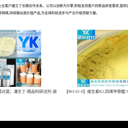
企业客户建立了长期合作关系。公司以创新为引擎,积极支持客户的新品研发需求,提供
合作网络,持续输出高价值产品,为全球科技进步与产业升级贡献力量。
】双嘧达莫；潘生丁-精品科研试剂-湖
【863-61-6】维生素K2;四烯甲萘醌;VK
-“研”无止境;“科”学创新！支持
高纯度≥98%湖北研科时代科技-优
定制；检测图谱；MSDS等技术
商-支持出口-支持三方验证 -业务咨
支持！