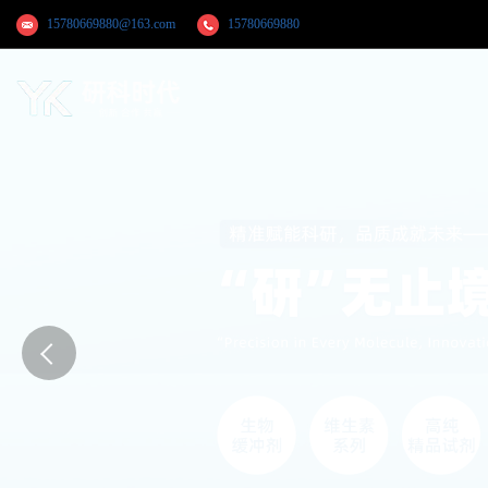
15780669880@163.com
15780669880