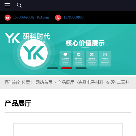
15780669880@163.com
15780669880
您当前的位置：
网站首页
>
产品展厅
>
液晶电子材料
>
9-溴-二苯并
[2,1-B]呋喃
产品展厅