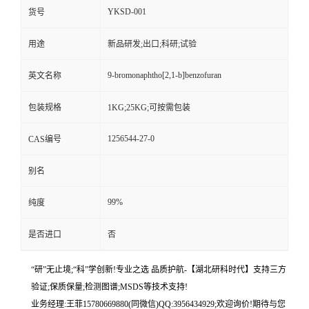
YKSD-001
货号
用途
新品研发;出口;科研;试验
9-bromonaphtho[2,1-b]benzofuran
英文名称
包装规格
1KG;25KG;可按需包装
1256544-27-0
CAS编号
别名
99%
纯度
是否进口
否
“研”无止境;“科”学创新!专业之选 品质护航-【湖北研科时代】支持三方
验证;保质保量;检测图谱;MSDS等技术支持!
业务经理:王菲15780669880(同微信)QQ:3956434929;欢迎询价!期待与您