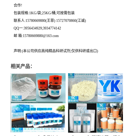
合作!
包装规格:1KG/袋;25KG/桶;可按需包装
联系人:15780669880(王菲) 15727070860(江诚)
QQ一:3956434929;3934774142
邮 箱:15780669880@163.com
声明:(本公司供应高纯精品科研试剂;仅供科研或出口)
相关产品：