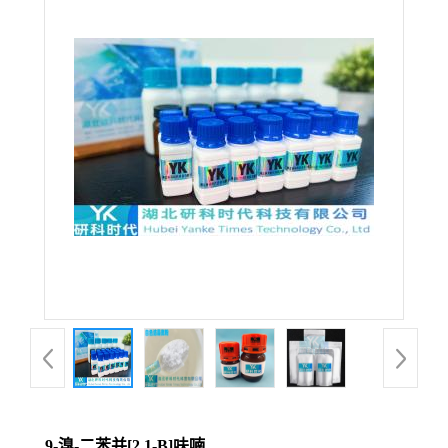
9-溴-二苯并[2,1-B]呋喃