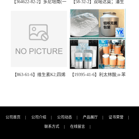
【364622-82-2】多尼培南(一
【58-32-2】双嘧达莫；潘生
水合物)；多立培南一水合物-
丁-精品科研试剂-湖北研科时
精品科研试剂-湖北研科时代
代科技-“研”无止境;“科”学创
科技-“研”无止境;“科”学创
新！支持三方验证；支持定
新！支持三方验证；支持定
制；检测图谱；MSDS等技术
制；检测图谱；MSDS等技术
支持！
支持！
【863-61-6】维生素K2;四烯
【19395-41-6】利太林酸;α-苯
甲萘醌;VK2; MK-4:高纯度
基哌啶基-2-乙酸；含量
≥98%湖北研科时代科技-优势
≥99.0%；湖北研科时代科技-
批量供应商-支持出口-支持三
“研”无止境;“科”学创新！支
方验证 -业务咨询联系-王菲
持三方验证；支持定制；检
测图谱；MSDS等技术支持！
公司首页
|
公司介绍
|
公司动态
|
产品展厅
|
证书荣誉
|
联系方式
|
在线留言
|