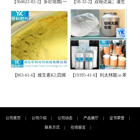
【364622-82-2】多尼培南(一
【58-32-2】双嘧达莫；潘生
水合物)；多立培南一水合物-
丁-精品科研试剂-湖北研科时
精品科研试剂-湖北研科时代
代科技-“研”无止境;“科”学创
科技-“研”无止境;“科”学创
新！支持三方验证；支持定
新！支持三方验证；支持定
制；检测图谱；MSDS等技术
制；检测图谱；MSDS等技术
支持！
支持！
【863-61-6】维生素K2;四烯
【19395-41-6】利太林酸;α-苯
甲萘醌;VK2; MK-4:高纯度
基哌啶基-2-乙酸；含量
≥98%湖北研科时代科技-优势
≥99.0%；湖北研科时代科技-
批量供应商-支持出口-支持三
“研”无止境;“科”学创新！支
方验证 -业务咨询联系-王菲
持三方验证；支持定制；检
测图谱；MSDS等技术支持！
公司首页
|
公司介绍
|
公司动态
|
产品展厅
|
证书荣誉
|
联系方式
|
在线留言
|