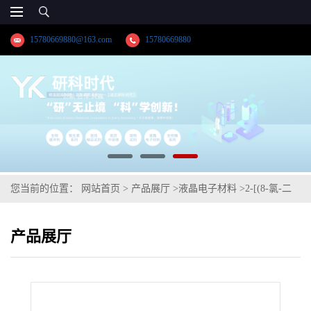
15780669880@163.com
15780669880
您当前的位置：
网站首页
>
产品展厅
>
液晶电子材料
>
2-[(8-氯-二
苯并呋喃)-1-基]-4,6-二苯基-1,3,5-三嗪
产品展厅