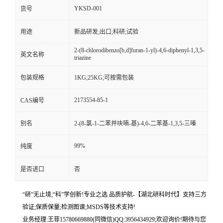
YKSD-001
货号
用途
新品研发;出口;科研;试验
2-(8-chlorodibenzo[b,d]furan-1-yl)-4,6-diphenyl-1,3,5-
英文名称
triazine
包装规格
1KG;25KG;可按需包装
2173554-85-1
CAS编号
别名
2-(8-氯-1-二苯并呋喃-基)-4,6-二苯基-1,3,5-三嗪
99%
纯度
是否进口
否
“研”无止境;“科”学创新!专业之选 品质护航-【湖北研科时代】支持三方
验证;保质保量;检测图谱;MSDS等技术支持!
业务经理:王菲15780669880(同微信)QQ:3956434929;欢迎询价!期待与您