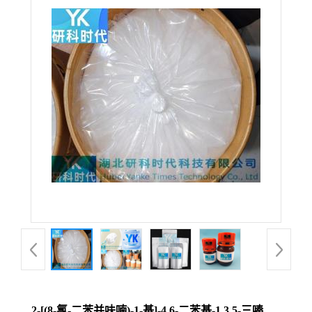
2-[(8-氯-二苯并呋喃)-1-基]-4,6-二苯基-1,3,5-三嗪