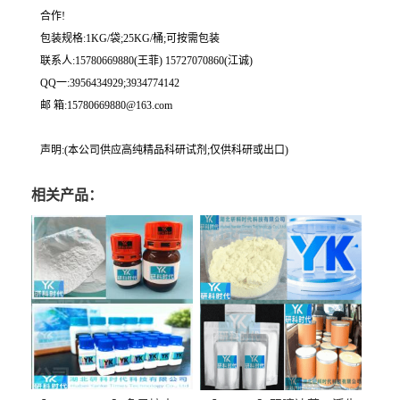
合作!
包装规格:1KG/袋;25KG/桶;可按需包装
联系人:15780669880(王菲) 15727070860(江诚)
QQ一:3956434929;3934774142
邮 箱:15780669880@163.com
声明:(本公司供应高纯精品科研试剂;仅供科研或出口)
相关产品：