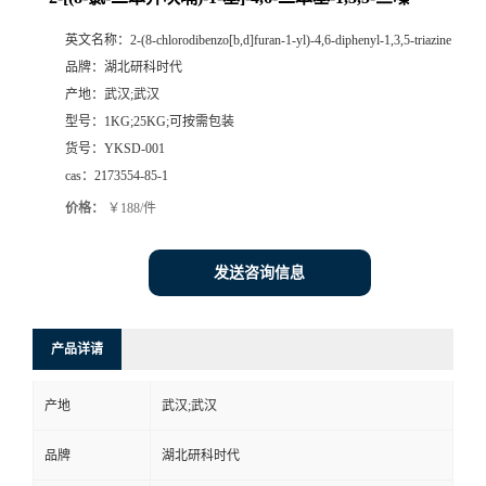
英文名称：
2-(8-chlorodibenzo[b,d]furan-1-yl)-4,6-diphenyl-1,3,5-triazine
品牌：
湖北研科时代
产地：
武汉;武汉
型号：
1KG;25KG;可按需包装
货号：
YKSD-001
cas：
2173554-85-1
价格：
￥188/件
发送咨询信息
产品详请
产地
武汉;武汉
品牌
湖北研科时代