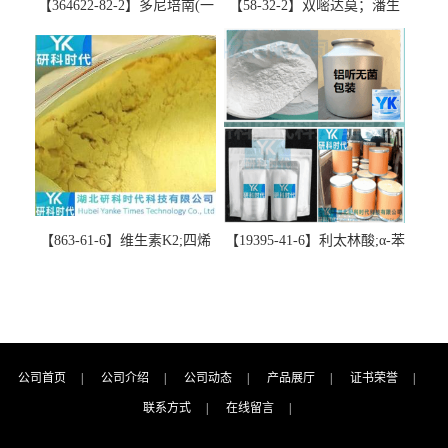
【364622-82-2】多尼培南(一
【58-32-2】双嘧达莫；潘生
水合物)；多立培南一水合物-
丁-精品科研试剂-湖北研科时
精品科研试剂-湖北研科时代
代科技-“研”无止境;“科”学创
科技-“研”无止境;“科”学创
新！支持三方验证；支持定
新！支持三方验证；支持定
制；检测图谱；MSDS等技术
制；检测图谱；MSDS等技术
支持！
支持！
【863-61-6】维生素K2;四烯
【19395-41-6】利太林酸;α-苯
甲萘醌;VK2; MK-4:高纯度
基哌啶基-2-乙酸；含量
≥98%湖北研科时代科技-优势
≥99.0%；湖北研科时代科技-
批量供应商-支持出口-支持三
“研”无止境;“科”学创新！支
方验证 -业务咨询联系-王菲
持三方验证；支持定制；检
测图谱；MSDS等技术支持！
公司首页
|
公司介绍
|
公司动态
|
产品展厅
|
证书荣誉
|
联系方式
|
在线留言
|