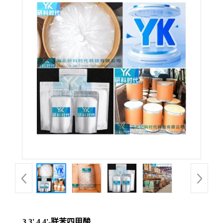
3,3',4,4'-联苯四甲酸