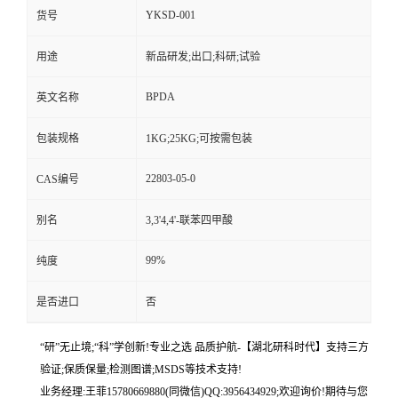
YKSD-001
货号
用途
新品研发;出口;科研;试验
BPDA
英文名称
包装规格
1KG;25KG;可按需包装
22803-05-0
CAS编号
别名
3,3'4,4'-联苯四甲酸
99%
纯度
是否进口
否
“研”无止境;“科”学创新!专业之选 品质护航-【湖北研科时代】支持三方
验证;保质保量;检测图谱;MSDS等技术支持!
业务经理:王菲15780669880(同微信)QQ:3956434929;欢迎询价!期待与您