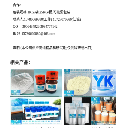
合作!
包装规格:1KG/袋;25KG/桶;可按需包装
联系人:15780669880(王菲) 15727070860(江诚)
QQ一:3956434929;3934774142
邮 箱:15780669880@163.com
声明:(本公司供应高纯精品科研试剂;仅供科研或出口)
相关产品：