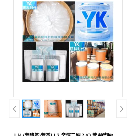
1-[4-(苯硫基)苯基]-1,2-辛烷二酮 2-(O-苯甲酰肟)