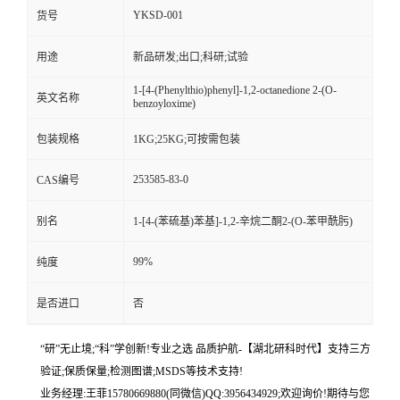
YKSD-001
货号
用途
新品研发;出口;科研;试验
1-[4-(Phenylthio)phenyl]-1,2-octanedione 2-(O-
英文名称
benzoyloxime)
包装规格
1KG;25KG;可按需包装
253585-83-0
CAS编号
别名
1-[4-(苯硫基)苯基]-1,2-辛烷二酮2-(O-苯甲酰肟)
99%
纯度
是否进口
否
“研”无止境;“科”学创新!专业之选 品质护航-【湖北研科时代】支持三方
验证;保质保量;检测图谱;MSDS等技术支持!
业务经理:王菲15780669880(同微信)QQ:3956434929;欢迎询价!期待与您