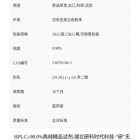
用途
新品研发;出口;科研;试验
外观
白色至类白色粉末
包装规格
1KG/袋;25KG/桶;可按需包装
0.98%
纯度
136705-66-3
CAS编号
别名
(3S,6S)-(+)-3,6-辛二醇
保质期
36个月
级别
医药级
质量标准
企业标准
HPLC≥98.0%高纯精品试剂;湖北研科时代科技-“研”无