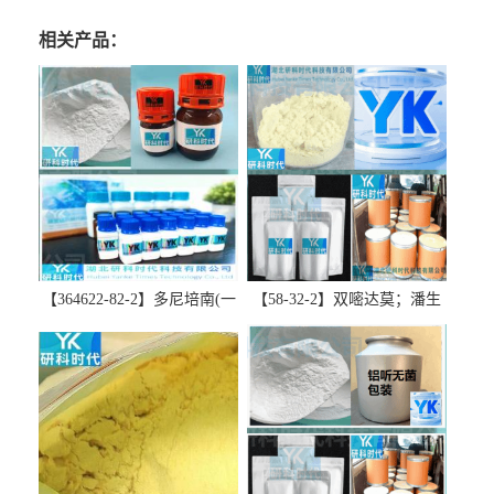
相关产品：
【364622-82-2】多尼培南(一
【58-32-2】双嘧达莫；潘生
水合物)；多立培南一水合物-
丁-精品科研试剂-湖北研科时
精品科研试剂-湖北研科时代
代科技-“研”无止境;“科”学创
科技-“研”无止境;“科”学创
新！支持三方验证；支持定
新！支持三方验证；支持定
制；检测图谱；MSDS等技术
制；检测图谱；MSDS等技术
支持！
支持！