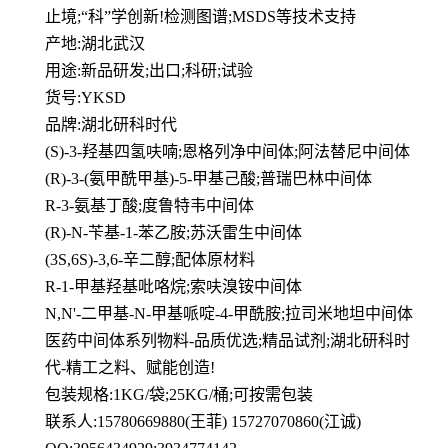
止境;“科”学创新!检测图谱;MSDS等技术支持
产地:湖北武汉
用途:新品研发;出口;科研;试验
货号:YKSD
品牌:湖北研科时代
(S)-3-羟基四氢呋喃;恩格列净中间体;阿法替尼中间体
(R)-3-(氨甲酰甲基)-5-甲基己酸;普瑞巴林中间体
R-3-氨基丁酸;度鲁特韦中间体
(R)-N-苄基-1-苯乙胺;苏沃雷生中间体
(3S,6S)-3,6-辛二醇;配体原材料
R-1-甲基羟基吡咯烷;索呋溴铵中间体
N,N'-二甲基-N-甲基哌啶-4-甲酰胺;拉司米地坦中间体
医药中间体系列物料-品质优选;精品试剂;湖北研科时
代-精工之料、赋能创造!
包装规格:1KG/袋;25KG/桶;可按需包装
联系人:15780669880(王菲) 15727070860(江诚)