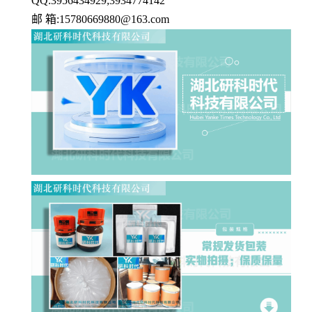
QQ:3956434929;3934774142
邮 箱:15780669880@163.com