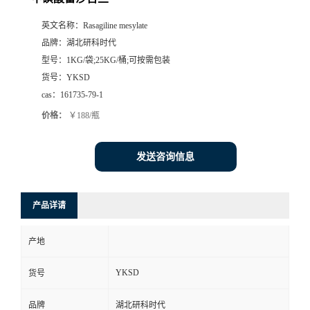
英文名称：
Rasagiline mesylate
品牌：
湖北研科时代
型号：
1KG/袋;25KG/桶;可按需包装
货号：
YKSD
cas：
161735-79-1
价格：
￥188/瓶
发送咨询信息
产品详请
产地
YKSD
货号
品牌
湖北研科时代