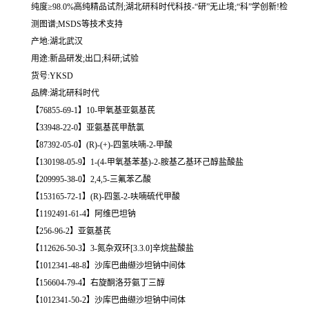
纯度≥98.0%高纯精品试剂;湖北研科时代科技-“研”无止境;“科”学创新!检
测图谱;MSDS等技术支持
产地:湖北武汉
用途:新品研发;出口;科研;试验
货号:YKSD
品牌:湖北研科时代
【76855-69-1】10-甲氧基亚氨基芪
【33948-22-0】亚氨基芪甲酰氯
【87392-05-0】(R)-(+)-四氢呋喃-2-甲酸
【130198-05-9】1-(4-甲氧基苯基)-2-胺基乙基环己醇盐酸盐
【209995-38-0】2,4,5-三氟苯乙酸
【153165-72-1】(R)-四氢-2-呋喃硫代甲酸
【1192491-61-4】阿维巴坦钠
【256-96-2】亚氨基芪
【112626-50-3】3-氮杂双环[3.3.0]辛烷盐酸盐
【1012341-48-8】沙库巴曲缬沙坦钠中间体
【156604-79-4】右旋酮洛芬氨丁三醇
【1012341-50-2】沙库巴曲缬沙坦钠中间体