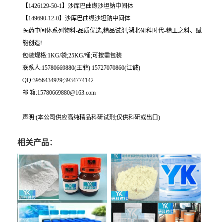
【1426129-50-1】沙库巴曲缬沙坦钠中间体
【149690-12-0】沙库巴曲缬沙坦钠中间体
医药中间体系列物料-品质优选;精品试剂;湖北研科时代-精工之料、赋
能创造!
包装规格:1KG/袋;25KG/桶;可按需包装
联系人:15780669880(王菲) 15727070860(江诚)
QQ:3956434929;3934774142
邮 箱:15780669880@163.com
声明:(本公司供应高纯精品科研试剂;仅供科研或出口)
相关产品：