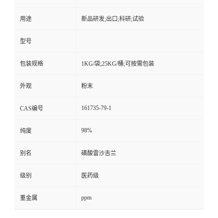
用途
新品研发;出口;科研;试验
型号
包装规格
1KG/袋;25KG/桶;可按需包装
外观
粉末
161735-79-1
CAS编号
98%
纯度
别名
磺酸雷沙吉兰
级别
医药级
ppm
重金属