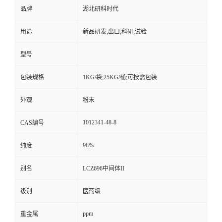
品牌
湖北研科时代
用途
新品研发;出口;科研;试验
型号
包装规格
1KG/袋;25KG/桶;可按需包装
外观
粉末
1012341-48-8
CAS编号
98%
纯度
别名
LCZ696中间体II
级别
医药级
ppm
重金属