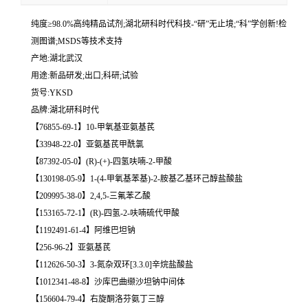
纯度≥98.0%高纯精品试剂;湖北研科时代科技-“研”无止境;“科”学创新!检
测图谱;MSDS等技术支持
产地:湖北武汉
用途:新品研发;出口;科研;试验
货号:YKSD
品牌:湖北研科时代
【76855-69-1】10-甲氧基亚氨基芪
【33948-22-0】亚氨基芪甲酰氯
【87392-05-0】(R)-(+)-四氢呋喃-2-甲酸
【130198-05-9】1-(4-甲氧基苯基)-2-胺基乙基环己醇盐酸盐
【209995-38-0】2,4,5-三氟苯乙酸
【153165-72-1】(R)-四氢-2-呋喃硫代甲酸
【1192491-61-4】阿维巴坦钠
【256-96-2】亚氨基芪
【112626-50-3】3-氮杂双环[3.3.0]辛烷盐酸盐
【1012341-48-8】沙库巴曲缬沙坦钠中间体
【156604-79-4】右旋酮洛芬氨丁三醇