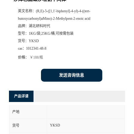
英文名称：
(R,E)-5-([1,1'-biphenyl]-4-yl)-4-((tert-
butoxycarbonyl)aMino)-2-Methylpent-2-enoic acid
品牌：
湖北研科时代
型号：
1KG/袋;25KG/桶;可按需包装
货号：
YKSD
cas：
1012341-48-8
价格：
￥188/瓶
发送咨询信息
产品详请
产地
YKSD
货号