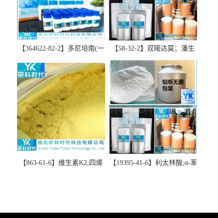
【364622-82-2】多尼培南(一
【58-32-2】双嘧达莫；潘生
水合物)；多立培南一水合物-
丁-精品科研试剂-湖北研科时
精品科研试剂-湖北研科时代
代科技-“研”无止境;“科”学创
科技-“研”无止境;“科”学创
新！支持三方验证；支持定
新！支持三方验证；支持定
制；检测图谱；MSDS等技术
制；检测图谱；MSDS等技术
支持！
支持！
【863-61-6】维生素K2;四烯
【19395-41-6】利太林酸;α-苯
甲萘醌;VK2; MK-4:高纯度
基哌啶基-2-乙酸；含量
≥98%湖北研科时代科技-优势
≥99.0%；湖北研科时代科技-
批量供应商-支持出口-支持三
“研”无止境;“科”学创新！支
方验证 -业务咨询联系-王菲
持三方验证；支持定制；检