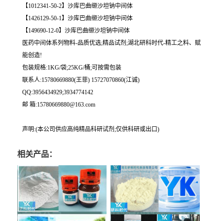
【1012341-50-2】沙库巴曲缬沙坦钠中间体
【1426129-50-1】沙库巴曲缬沙坦钠中间体
【149690-12-0】沙库巴曲缬沙坦钠中间体
医药中间体系列物料-品质优选;精品试剂;湖北研科时代-精工之料、赋
能创造!
包装规格:1KG/袋;25KG/桶;可按需包装
联系人:15780669880(王菲) 15727070860(江诚)
QQ:3956434929;3934774142
邮 箱:15780669880@163.com
声明:(本公司供应高纯精品科研试剂;仅供科研或出口)
相关产品：