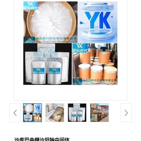
沙库巴曲缬沙坦钠中间体