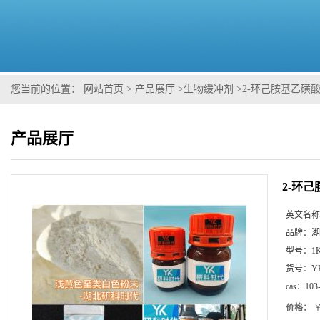
您当前的位置：
网站首页
>
产品展厅
>
生物缓冲剂
>
2-环己胺基乙磺
产品展厅
2-环
英文名称
品牌：
湖
型号：
1
货号：
Y
cas：
103
价格：
￥