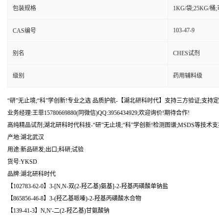
包装规格
1KG/袋;25KG/
103-47-9
CAS编号
别名
CHES试剂
级别
药用辅料级
“研”无止境;“科”学创新!专业之选 品质护航-【湖北研科时代】支持三方验证;支持定
业务经理:王菲15780669880(同微信)QQ:3956434929;欢迎询价!期待合作!
高纯精品试剂;湖北研科时代科技-“研”无止境;“科”学创新!检测图谱;MSDS等技术支
产地:湖北武汉
用途:新品研发;出口;科研;试验
货号:YKSD
品牌:湖北研科时代
【102783-62-0】3-[N,N-双(2-羟乙基)氨基]-2-羟基丙磺酸单钠盐
【865856-46-8】3-(羟乙基哌嗪)-2-羟基丙磺酸水合物
【139-41-3】N,N'-二(2-羟乙基)甘氨酸钠