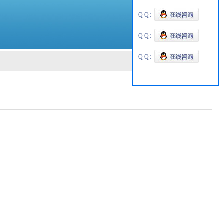
Q Q：
Q Q：
Q Q：