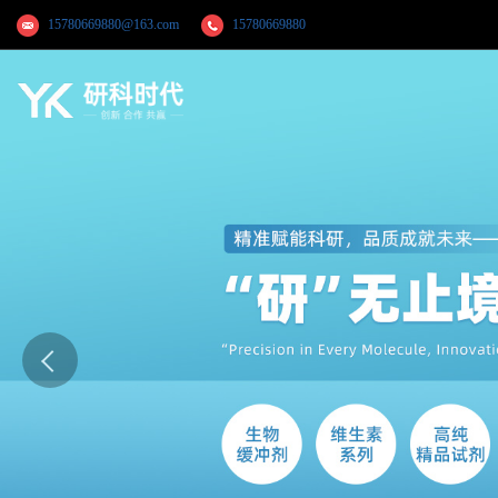
15780669880@163.com
15780669880