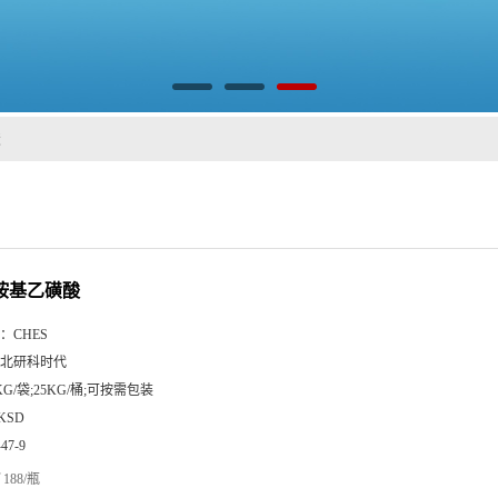
酸
己胺基乙磺酸
：
CHES
北研科时代
KG/袋;25KG/桶;可按需包装
KSD
-47-9
188/瓶