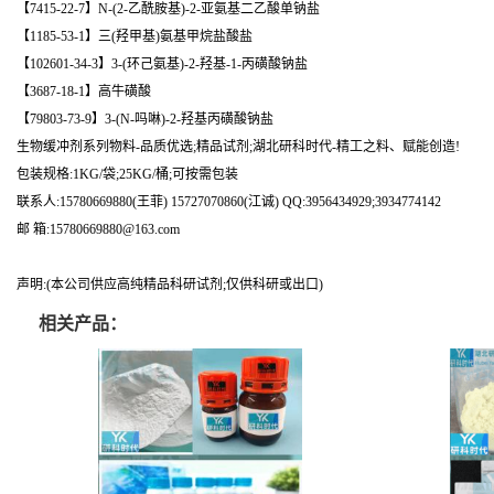
【7415-22-7】N-(2-乙酰胺基)-2-亚氨基二乙酸单钠盐
【1185-53-1】三(羟甲基)氨基甲烷盐酸盐
【102601-34-3】3-(环己氨基)-2-羟基-1-丙磺酸钠盐
【3687-18-1】高牛磺酸
【79803-73-9】3-(N-吗啉)-2-羟基丙磺酸钠盐
生物缓冲剂系列物料-品质优选;精品试剂;湖北研科时代-精工之料、赋能创造!
包装规格:1KG/袋;25KG/桶;可按需包装
联系人:15780669880(王菲) 15727070860(江诚) QQ:3956434929;3934774142
邮 箱:15780669880@163.com
声明:(本公司供应高纯精品科研试剂;仅供科研或出口)
相关产品：