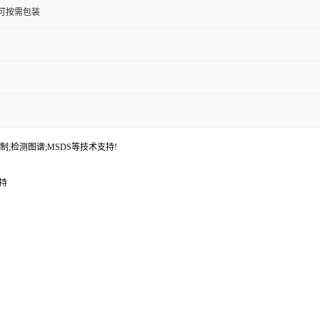
桶;可按需包装
制;检测图谱;MSDS等技术支持!
持