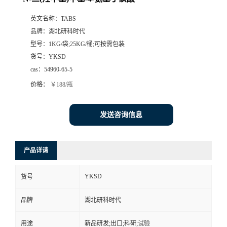
英文名称：
TABS
品牌：
湖北研科时代
型号：
1KG/袋;25KG/桶;可按需包装
货号：
YKSD
cas：
54960-65-5
价格：
￥188/瓶
发送咨询信息
产品详请
YKSD
货号
品牌
湖北研科时代
用途
新品研发;出口;科研;试验