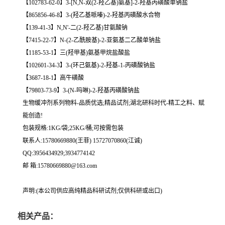
【102783-62-0】3-[N,N-双(2-羟乙基)氨基]-2-羟基丙磺酸单钠盐
【865856-46-8】3-(羟乙基哌嗪)-2-羟基丙磺酸水合物
【139-41-3】N,N'-二(2-羟乙基)甘氨酸钠
【7415-22-7】N-(2-乙酰胺基)-2-亚氨基二乙酸单钠盐
【1185-53-1】三(羟甲基)氨基甲烷盐酸盐
【102601-34-3】3-(环己氨基)-2-羟基-1-丙磺酸钠盐
【3687-18-1】高牛磺酸
【79803-73-9】3-(N-吗啉)-2-羟基丙磺酸钠盐
生物缓冲剂系列物料-品质优选;精品试剂;湖北研科时代-精工之料、赋
能创造!
包装规格:1KG/袋;25KG/桶;可按需包装
联系人:15780669880(王菲) 15727070860(江诚)
QQ:3956434929;3934774142
邮 箱:15780669880@163.com
声明:(本公司供应高纯精品科研试剂;仅供科研或出口)
相关产品：