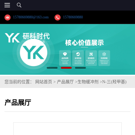
15780669880@163.com
15780669880
您当前的位置：
网站首页
>
产品展厅
>
生物缓冲剂
>
N-三(羟甲基)
甲基-4-氨基丁磺酸
产品展厅