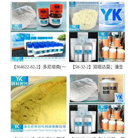
【364622-82-2】多尼培南(一
【58-32-2】双嘧达莫；潘生
水合物)；多立培南一水合物-
丁-精品科研试剂-湖北研科时
精品科研试剂-湖北研科时代
代科技-“研”无止境;“科”学创
科技-“研”无止境;“科”学创
新！支持三方验证；支持定
新！支持三方验证；支持定
制；检测图谱；MSDS等技术
制；检测图谱；MSDS等技术
支持！
支持！