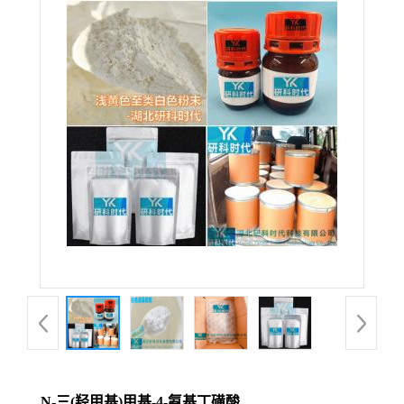
N-三(羟甲基)甲基-4-氨基丁磺酸