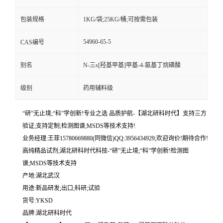
包装规格
1KG/袋;25KG/桶;可按需包装
54960-65-5
CAS编号
别名
N-三s[羟基甲基]甲基-4-氨基丁烷磺酸
级别
药用辅料级
“研”无止境;“科”学创新!专业之选 品质护航-【湖北研科时代】支持三方
验证;支持定制;检测图谱;MSDS等技术支持!
业务经理:王菲15780669880(同微信)QQ:3956434929;欢迎询价!期待合作!
高纯精品试剂;湖北研科时代科技-“研”无止境;“科”学创新!检测图
谱;MSDS等技术支持
产地:湖北武汉
用途:新品研发;出口;科研;试验
货号:YKSD
品牌:湖北研科时代