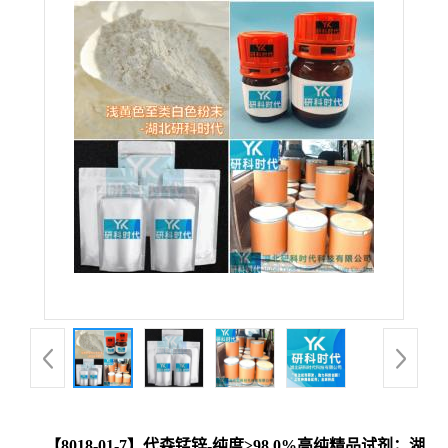
【8018-01-7】代森锰锌-纯度≥98.0%高纯精品试剂；湖