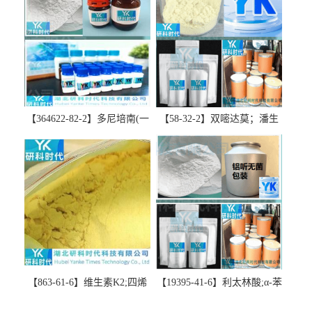
【364622-82-2】多尼培南(一
【58-32-2】双嘧达莫；潘生
水合物)；多立培南一水合物-
丁-精品科研试剂-湖北研科时
精品科研试剂-湖北研科时代
代科技-“研”无止境;“科”学创
科技-“研”无止境;“科”学创
新！支持三方验证；支持定
新！支持三方验证；支持定
制；检测图谱；MSDS等技术
制；检测图谱；MSDS等技术
支持！
支持！
【863-61-6】维生素K2;四烯
【19395-41-6】利太林酸;α-苯
甲萘醌;VK2; MK-4:高纯度
基哌啶基-2-乙酸；含量