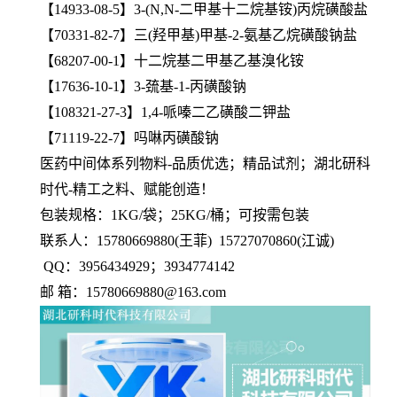
【14933-08-5】3-(N,N-二甲基十二烷基铵)丙烷磺酸盐
【70331-82-7】三(羟甲基)甲基-2-氨基乙烷磺酸钠盐
【68207-00-1】十二烷基二甲基乙基溴化铵
【17636-10-1】3-巯基-1-丙磺酸钠
【108321-27-3】1,4-哌嗪二乙磺酸二钾盐
【71119-22-7】吗啉丙磺酸钠
医药中间体系列物料-品质优选；精品试剂；湖北研科
时代-精工之料、赋能创造！
包装规格：1KG/袋；25KG/桶；可按需包装
联系人：15780669880(王菲) 15727070860(江诚)
QQ：3956434929；3934774142
邮 箱：15780669880@163.com