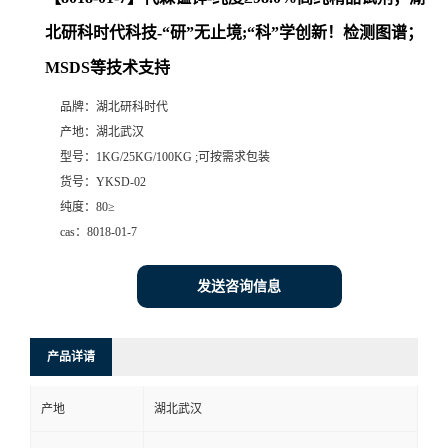
北研科时代科技-“研”无止境;“科”学创新！检测图谱；
MSDS等技术支持
品牌：
湖北研科时代
产地：
湖北武汉
型号：
1KG/25KG/100KG ;可按需求包装
货号：
YKSD-02
纯度：
80≥
cas：
8018-01-7
发送咨询信息
产品详请
产地
湖北武汉