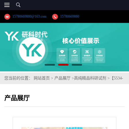
15780669880@163.com
15780669880
您当前的位置：
网站首页
>
产品展厅
>
高纯精品科研试剂
>
【5534-
09-8】丙酸倍氯米松；纯度≥98.0%；出口药典标准；中间体；湖北
产品展厅
研科时代科技-“研”无止境;“科”学创新！检测图谱；MSDS等技术支
持