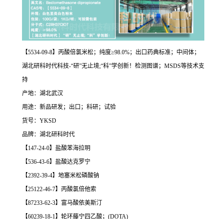
【5534-09-8】丙酸倍氯米松；纯度≥98.0%；出口药典标准；中间体；
湖北研科时代科技-“研”无止境;“科”学创新！检测图谱；MSDS等技术支
持
产地：湖北武汉
用途：新品研发；出口；科研；试验
货号：YKSD
品牌：湖北研科时代
【147-24-0】盐酸苯海拉明
【536-43-6】盐酸达克罗宁
【2392-39-4】地塞米松磷酸钠
【25122-46-7】丙酸氯倍他索
【87233-62-3】富马酸依美斯汀
【60239-18-1】轮环藤宁四乙酸；(DOTA)