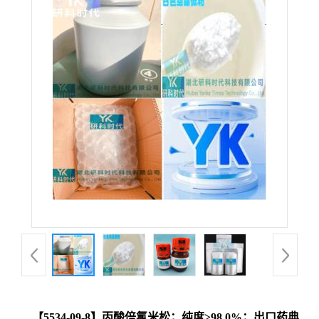
【5534-09-8】丙酸倍氯米松；纯度≥98.0%；出口药典