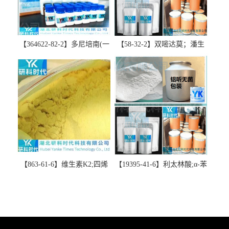
【364622-82-2】多尼培南(一
【58-32-2】双嘧达莫；潘生
水合物)；多立培南一水合物-
丁-精品科研试剂-湖北研科时
精品科研试剂-湖北研科时代
代科技-“研”无止境;“科”学创
科技-“研”无止境;“科”学创
新！支持三方验证；支持定
新！支持三方验证；支持定
制；检测图谱；MSDS等技术
制；检测图谱；MSDS等技术
支持！
支持！
【863-61-6】维生素K2;四烯
【19395-41-6】利太林酸;α-苯
甲萘醌;VK2; MK-4:高纯度
基哌啶基-2-乙酸；含量
≥98%湖北研科时代科技-优势
≥99.0%；湖北研科时代科技-
批量供应商-支持出口-支持三
“研”无止境;“科”学创新！支
方验证 -业务咨询联系-王菲
持三方验证；支持定制；检
测图谱；MSDS等技术支持！