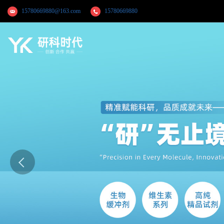
15780669880@163.com
15780669880