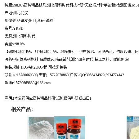
纯度≥98.0%高纯精品试剂;湖北研科时代科技-“研”无止境;“科”学创新!检测图谱;M
产地:湖北武汉
用途:新品研发;出口;科研;试验
货号:YKSD
品牌:湖北研科时代
含量:≥98.0%
【瑞舒伐他门钙、阿托伐他汀钙、培哚普利、伊布替尼、阿贝西利、依度沙班、阿
医药中间体系列物料-品质优选;精品试剂;湖北研科时代-精工之料、赋能创造!
包装规格:1KG/袋;25KG/桶;可按需包装
联系人:15780669880(王菲) 15727070860(江诚) QQ:3956434929;3934774142
邮 箱:15780669880@163.com
声明:(本公司供应高纯精品科研试剂;仅供科研或出口)
相关产品：