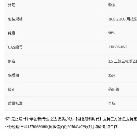
外观
粉末
包装规格
1KG;25KG;可
98%
纯度
130336-16-2
CAS编号
别名
3,5-二氯三氟苯乙
保质期
35月
级别
药用级
质量标准
企标
“研”无止境;“科”学创新!专业之选 品质护航-【湖北研科时代】支持三方验证;支持定
业务经理:王菲15780669880(同微信)QQ:3956434929;欢迎询价!期待合作!