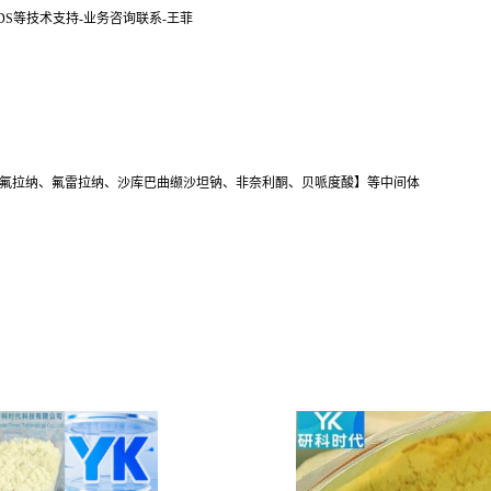
SDS等技术支持-业务咨询联系-王菲
氟拉纳、氟雷拉纳、沙库巴曲缬沙坦钠、非奈利酮、贝哌度酸】等中间体