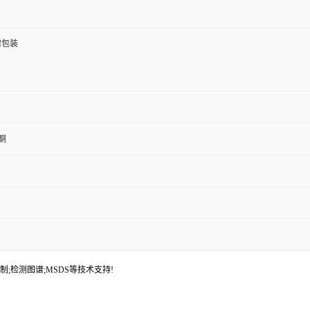
按需包装
酮
制;检测图谱;MSDS等技术支持!