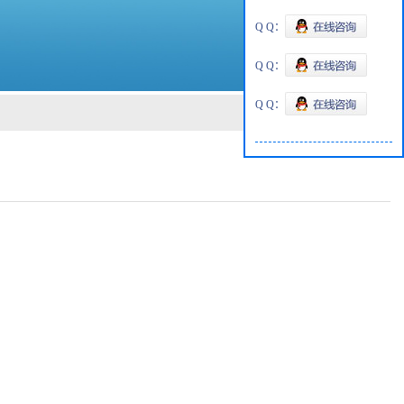
Q Q：
Q Q：
Q Q：