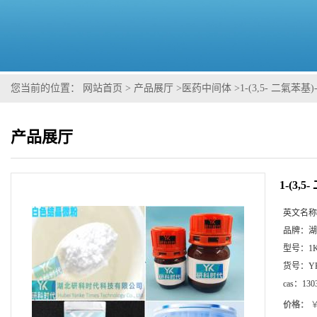
您当前的位置：
网站首页
>
产品展厅
>
医药中间体
>
1-(3,5- 二氣苯基)
产品展厅
1-(3,
英文名称
品牌：
湖
型号：
1
货号：
Y
cas：
130
价格：
￥