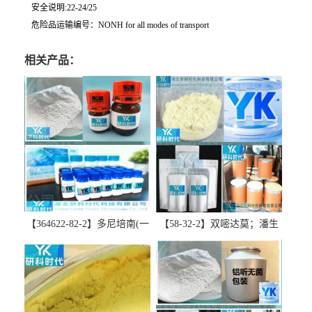
安全说明:22-24/25
危险品运输编号：NONH for all modes of transport
相关产品：
【364622-82-2】多尼培南(一
【58-32-2】双嘧达莫；潘生
水合物)；多立培南一水合物-
丁-精品科研试剂-湖北研科时
精品科研试剂-湖北研科时代
代科技-“研”无止境;“科”学创
科技-“研”无止境;“科”学创
新！支持三方验证；支持定
新！支持三方验证；支持定
制；检测图谱；MSDS等技术
制；检测图谱；MSDS等技术
支持！