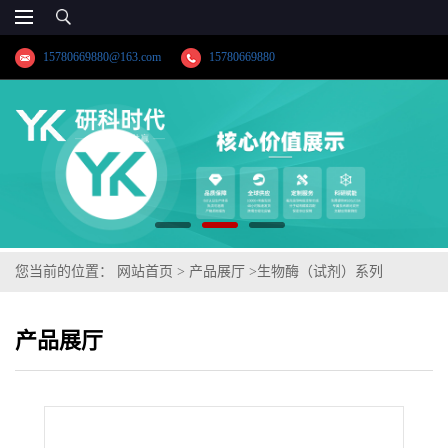
15780669880@163.com
15780669880
您当前的位置：
网站首页
>
产品展厅
>
生物酶（试剂）系列
>
【9028-67-5】胆碱氧化酶;生物酶系列供应商;纯度≥98.0%高纯精品
产品展厅
试剂;品牌:【湖北研科时代科技】-“研”无止境;“科”学创新!-业务咨询
联系-王菲