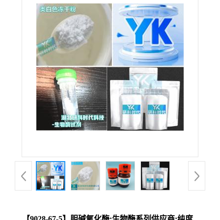
【9028-67-5】胆碱氧化酶;生物酶系列供应商;纯度