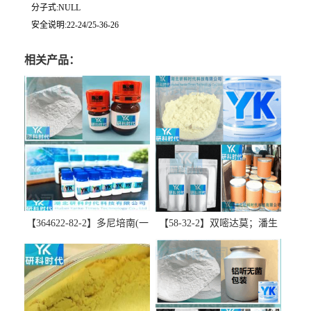
分子式:NULL
安全说明:22-24/25-36-26
相关产品：
【364622-82-2】多尼培南(一
【58-32-2】双嘧达莫；潘生
水合物)；多立培南一水合物-
丁-精品科研试剂-湖北研科时
精品科研试剂-湖北研科时代
代科技-“研”无止境;“科”学创
科技-“研”无止境;“科”学创
新！支持三方验证；支持定
新！支持三方验证；支持定
制；检测图谱；MSDS等技术
制；检测图谱；MSDS等技术
支持！