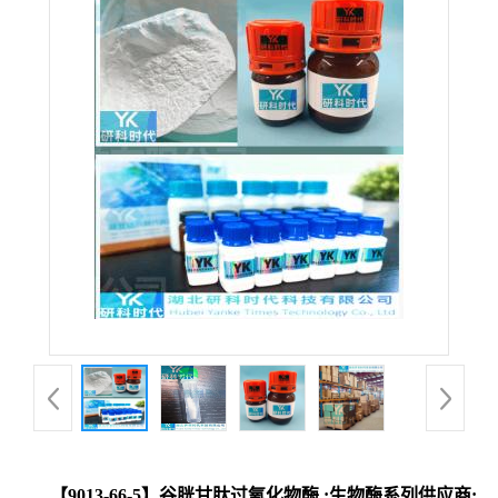
【9013-66-5】谷胱甘肽过氧化物酶 ;生物酶系列供应商;