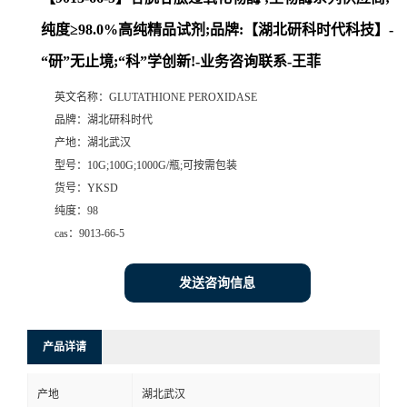
纯度≥98.0%高纯精品试剂;品牌:【湖北研科时代科技】-
“研”无止境;“科”学创新!-业务咨询联系-王菲
英文名称：
GLUTATHIONE PEROXIDASE
品牌：
湖北研科时代
产地：
湖北武汉
型号：
10G;100G;1000G/瓶;可按需包装
货号：
YKSD
纯度：
98
cas：
9013-66-5
发送咨询信息
产品详请
产地
湖北武汉