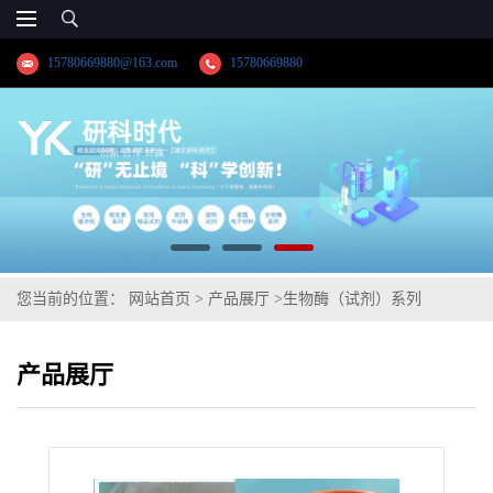
15780669880@163.com
15780669880
您当前的位置：
网站首页
>
产品展厅
>
生物酶（试剂）系列
>
【9013-66-5】谷胱甘肽过氧化物酶 ;生物酶系列供应商;纯度≥98.0%
产品展厅
高纯精品试剂;品牌:【湖北研科时代科技】-“研”无止境;“科”学创新!-
业务咨询联系-王菲